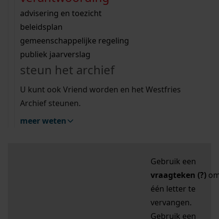
zoektips
Wij helpen u op weg met een aantal zoektips.
bekijk ons geschiedenislokaal
vergunningen
bouwvergunningen
advisering en toezicht
bekijk alle zoektips
beeld en geluid
omgevingsvergunningen
beleidsplan
uitleg nodig?
gemeenschappelijke regeling
publiek jaarverslag
Mijn Studiezaal (inloggen)
Wij helpen u op weg met een aantal zoektips.
steun het archief
bekijk alle zoektips
Door leestekens in
U kunt ook Vriend worden en het Westfries
uw zoekopdracht te
Archief steunen.
gebruiken, zoekt u
meer weten
specifieker of juist
breder:
Gebruik een
vraagteken (?)
o
één letter te
vervangen.
Gebruik een