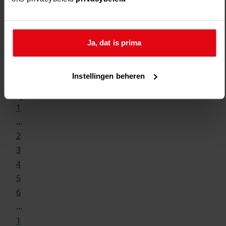
Ja, dat is prima
Weergave:
Instellingen beheren
1
...
2
3
4
5
6
...
1