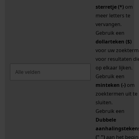
sterretje (*)
om
meer letters te
vervangen.
Gebruik een
dollarteken ($)
voor uw zoekterm
voor resultaten di
op elkaar lijken.
Gebruik een
minteken (-)
om
zoektermen uit te
sluiten.
Gebruik een
Dubbele
aanhalingsteken
(" ")
aan het begin