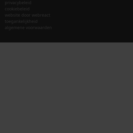
privacybeleid
cookiebeleid
website door webreact
toegankelijkheid
algemene voorwaarden