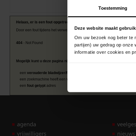
Toestemming
Helaas, er is een fout opgetreden
Deze website maakt gebruik
Door een fout tijdens het verwerken van deze pagina is het niet mogelij
Om uw bezoek nog beter te m
404
- Not Found
partijen) uw gedrag op onze 
informatie over cookies en p
Mogelijk kunt u deze pagina niet bezoeken door:
een
verouderde bladwijzer/favoriet
een zoekmachine heeft een
verouderde lijst van de website
een
fout getypt
adres
agenda
veelge
vrijwilligers
nieuws