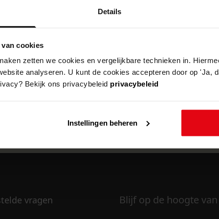
Details
 van cookies
k om deze pagina te kunnen bekijken.
aken zetten we cookies en vergelijkbare technieken in. Hierme
website analyseren. U kunt de cookies accepteren door op 'Ja, da
rivacy? Bekijk ons privacybeleid
privacybeleid
Instellingen beheren
Blijf op de hoogte van
stelde vragen