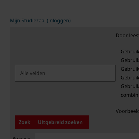
Mijn Studiezaal (inloggen)
Door lees
Gebrui
Gebrui
Gebrui
Gebrui
Gebrui
combina
Voorbeeld
Zoek
Uitgebreid zoeken
Bronnen