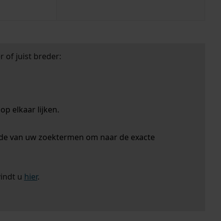
 of juist breder:
p elkaar lijken.
nde van uw zoektermen om naar de exacte
vindt u
hier
.