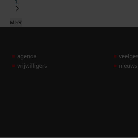
1
Meer
agenda
veelge
vrijwilligers
nieuws