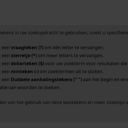
tekens in uw zoekopdracht te gebruiken, zoekt u specifieker
k een
vraagteken (?)
om één letter te vervangen.
k een
sterretje (*)
om meer letters te vervangen.
k een
dollarteken ($)
voor uw zoekterm voor resultaten die o
k een
minteken (-)
om zoektermen uit te sluiten.
k een
Dubbele aanhalingstekens (" ")
aan het begin en ei
tie van woorden te zoeken.
en van het gebruik van deze leestekens en meer zoektips 