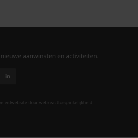
 nieuwe aanwinsten en activiteiten.
beleid
website door webreact
toegankelijkheid