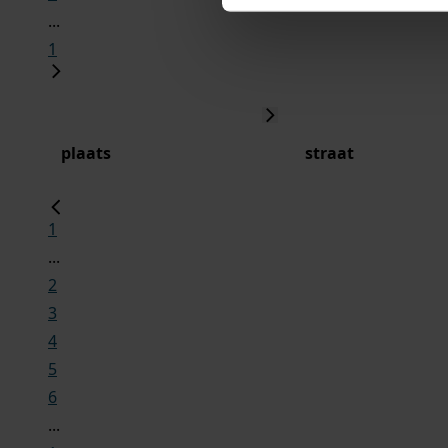
...
1
plaats
straat
1
...
2
3
4
5
6
...