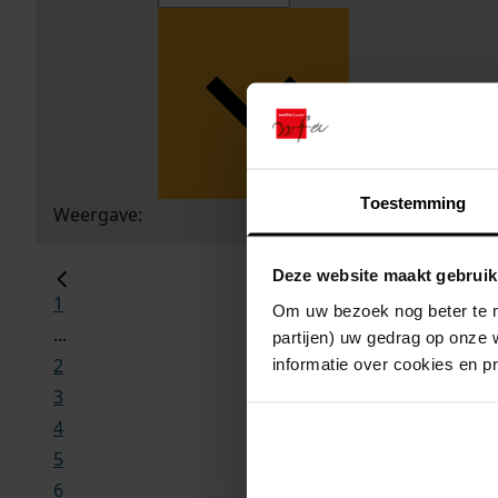
Toestemming
Weergave:
Deze website maakt gebruik
1
Om uw bezoek nog beter te m
...
partijen) uw gedrag op onze 
2
informatie over cookies en p
3
4
5
6