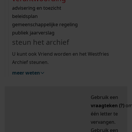
zoektips
Wij helpen u op weg met een aantal zoektips.
bekijk ons geschiedenislokaal
vergunningen
bouwvergunningen
advisering en toezicht
bekijk alle zoektips
beeld en geluid
omgevingsvergunningen
beleidsplan
uitleg nodig?
gemeenschappelijke regeling
publiek jaarverslag
Mijn Studiezaal (inloggen)
Wij helpen u op weg met een aantal zoektips.
steun het archief
bekijk alle zoektips
Door leestekens in
U kunt ook Vriend worden en het Westfries
uw zoekopdracht te
Archief steunen.
gebruiken, zoekt u
meer weten
specifieker of juist
breder:
Gebruik een
vraagteken (?)
o
één letter te
vervangen.
Gebruik een