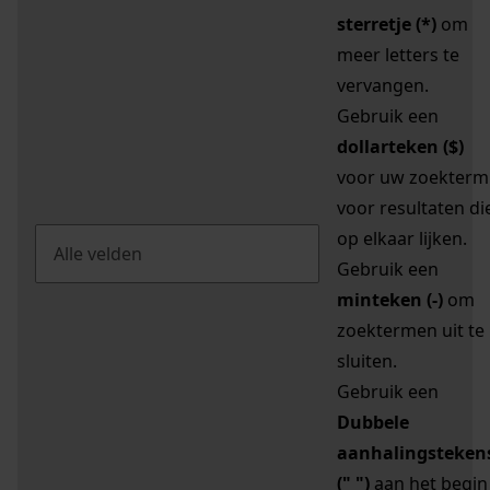
sterretje (*)
om
meer letters te
vervangen.
Gebruik een
dollarteken ($)
voor uw zoekterm
voor resultaten di
op elkaar lijken.
Gebruik een
minteken (-)
om
zoektermen uit te
sluiten.
Gebruik een
Dubbele
aanhalingsteken
(" ")
aan het begin