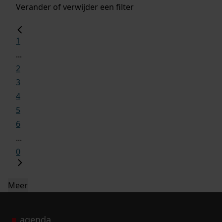
Verander of verwijder een filter
1
...
2
3
4
5
6
...
0
Meer
agenda