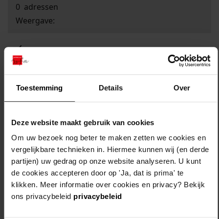
0
adressen
Weergave:
1
...
2
Toestemming
Details
Over
3
4
Deze website maakt gebruik van cookies
5
Om uw bezoek nog beter te maken zetten we cookies en
6
vergelijkbare technieken in. Hiermee kunnen wij (en derde
...
partijen) uw gedrag op onze website analyseren. U kunt
0
de cookies accepteren door op 'Ja, dat is prima' te
klikken. Meer informatie over cookies en privacy? Bekijk
ons privacybeleid
privacybeleid