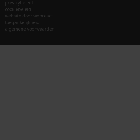
privacybeleid
cookiebeleid
website door webreact
toegankelijkheid
algemene voorwaarden