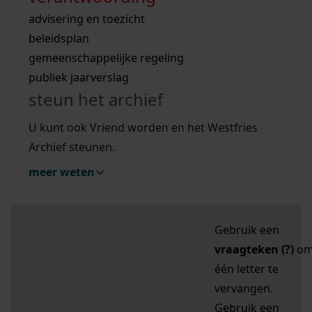
zoektips
Wij helpen u op weg met een aantal zoektips.
bekijk ons geschiedenislokaal
vergunningen
bouwvergunningen
advisering en toezicht
bekijk alle zoektips
beeld en geluid
omgevingsvergunningen
beleidsplan
uitleg nodig?
gemeenschappelijke regeling
publiek jaarverslag
Mijn Studiezaal (inloggen)
Wij helpen u op weg met een aantal zoektips.
steun het archief
bekijk alle zoektips
Door leestekens in
U kunt ook Vriend worden en het Westfries
uw zoekopdracht te
Archief steunen.
gebruiken, zoekt u
meer weten
specifieker of juist
breder:
Gebruik een
vraagteken (?)
o
één letter te
vervangen.
Gebruik een