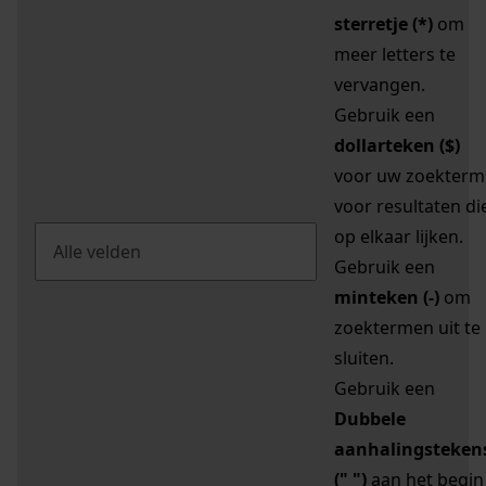
sterretje (*)
om
meer letters te
vervangen.
Gebruik een
dollarteken ($)
voor uw zoekterm
voor resultaten di
op elkaar lijken.
Gebruik een
minteken (-)
om
zoektermen uit te
sluiten.
Gebruik een
Dubbele
aanhalingsteken
(" ")
aan het begin