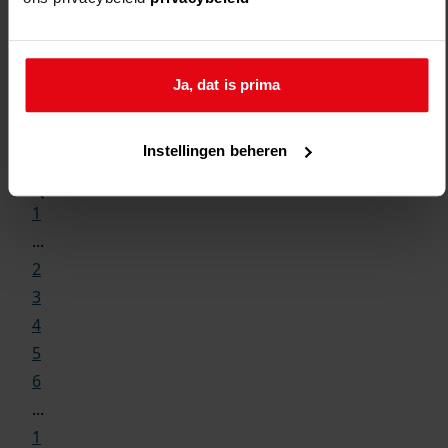
Ja, dat is prima
Weergave:
Instellingen beheren
1
...
2
3
4
5
6
...
1