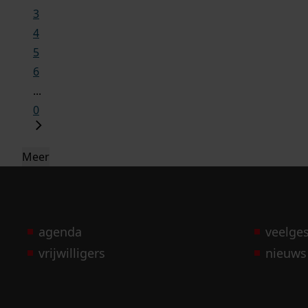
3
4
5
6
...
0
Meer
agenda
veelge
vrijwilligers
nieuws