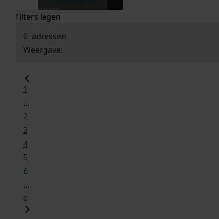
x
\\\'t Grachtje over
Filters legen
0
adressen
Weergave:
1
...
2
3
4
5
6
...
0