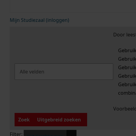
Mijn Studiezaal (inloggen)
Door lees
Gebrui
Gebrui
Gebrui
Gebrui
Gebrui
combina
Voorbeeld
Zoek
Uitgebreid zoeken
Filter: