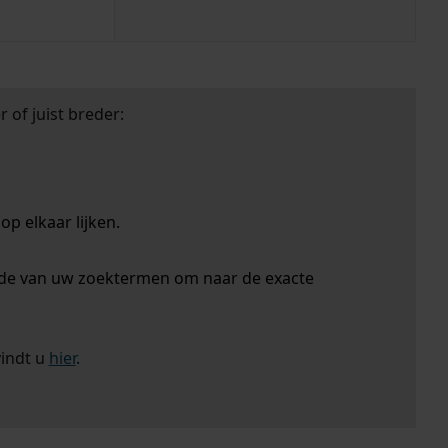
 of juist breder:
p elkaar lijken.
nde van uw zoektermen om naar de exacte
vindt u
hier
.