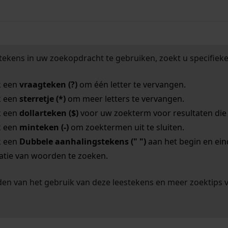
tekens in uw zoekopdracht te gebruiken, zoekt u specifieker
k een
vraagteken (?)
om één letter te vervangen.
k een
sterretje (*)
om meer letters te vervangen.
k een
dollarteken ($)
voor uw zoekterm voor resultaten die o
k een
minteken (-)
om zoektermen uit te sluiten.
k een
Dubbele aanhalingstekens (" ")
aan het begin en ei
tie van woorden te zoeken.
en van het gebruik van deze leestekens en meer zoektips 