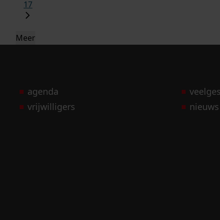
17
Meer
agenda
veelge
vrijwilligers
nieuws