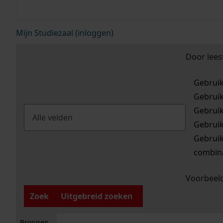
Mijn Studiezaal (inloggen)
Door lees
Gebrui
Gebrui
Gebrui
Gebrui
Gebrui
combina
Voorbeeld
Zoek
Uitgebreid zoeken
Bronnen