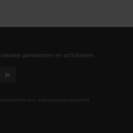
 nieuwe aanwinsten en activiteiten.
beleid
website door webreact
toegankelijkheid