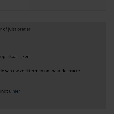
 of juist breder:
p elkaar lijken.
nde van uw zoektermen om naar de exacte
vindt u
hier
.