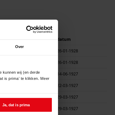
isnummer
datum
Over
26-01-1928
26-01-1928
e kunnen wij (en derde
14-06-1927
t is prima' te klikken. Meer
22-03-1927
29-03-1927
Ja, dat is prima
29-03-1927