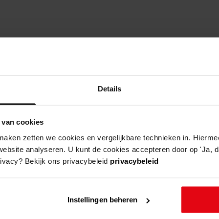
straat
hu
Details
achterstraat
achterstraat
 van cookies
aken zetten we cookies en vergelijkbare technieken in. Hierme
achterstraat
website analyseren. U kunt de cookies accepteren door op 'Ja, da
rivacy? Bekijk ons privacybeleid
privacybeleid
achterstraat
achterstraat
Instellingen beheren
achterstraat