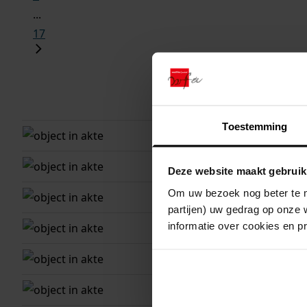
...
17
plaats
Toestemming
hoorn
hoorn
Deze website maakt gebruik
Om uw bezoek nog beter te m
hoorn
partijen) uw gedrag op onze 
informatie over cookies en p
hoorn
hoorn
hoorn