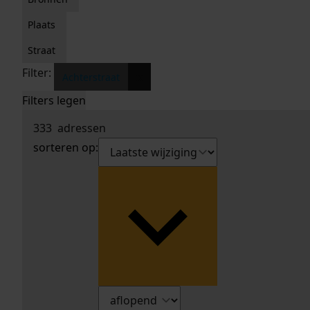
Plaats
Straat
Filter:
x
Achterstraat
Filters legen
333
adressen
sorteren op: