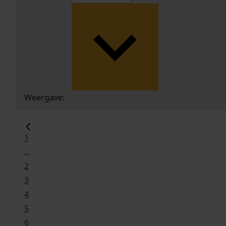
Weergave:
1
...
2
3
4
5
6