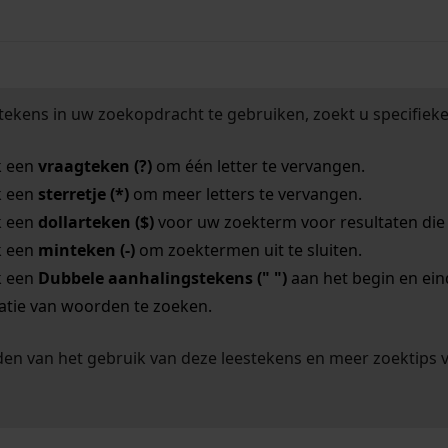
tekens in uw zoekopdracht te gebruiken, zoekt u specifieker
k een
vraagteken (?)
om één letter te vervangen.
k een
sterretje (*)
om meer letters te vervangen.
k een
dollarteken ($)
voor uw zoekterm voor resultaten die o
k een
minteken (-)
om zoektermen uit te sluiten.
k een
Dubbele aanhalingstekens (" ")
aan het begin en ei
tie van woorden te zoeken.
en van het gebruik van deze leestekens en meer zoektips 