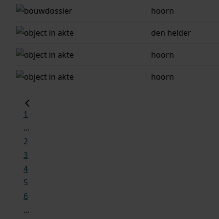
hoorn
den helder
hoorn
hoorn
1
...
2
3
4
5
6
...