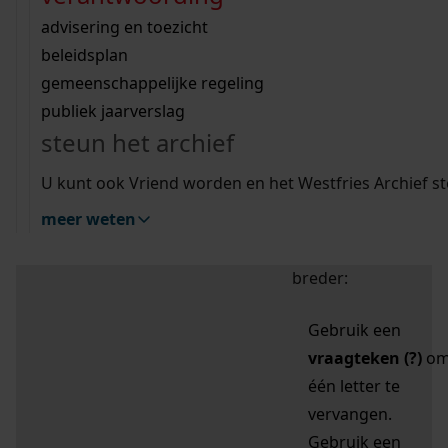
zoektips
Wij helpen u op weg met een aantal zoektips.
bekijk ons geschiedenislokaal
vergunningen
bouwvergunningen
advisering en toezicht
bekijk alle zoektips
beeld en geluid
omgevingsvergunningen
beleidsplan
uitleg nodig?
gemeenschappelijke regeling
publiek jaarverslag
Mijn Studiezaal (inloggen)
Wij helpen u op weg met een aantal zoektips.
steun het archief
bekijk alle zoektips
Door leestekens in
U kunt ook Vriend worden en het Westfries Archief s
uw zoekopdracht te
meer weten
gebruiken, zoekt u
specifieker of juist
breder:
Gebruik een
vraagteken (?)
o
één letter te
vervangen.
Gebruik een