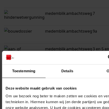
medemblik
ambachtsweg
7
medemblik
ambachtsweg
9a
medemblik
ambachtsweg
3 en 5 e
nijverhe
4
Toestemming
Details
O
medemblik
ambachtsweg
14
Deze website maakt gebruik van cookies
medemblik
ambachtsweg
12
Om uw bezoek nog beter te maken zetten we cookies en verg
technieken in. Hiermee kunnen wij (en derde partijen) uw ge
onze website analyseren. U kunt de cookies accepteren door 