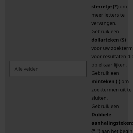
sterretje (*)
om
meer letters te
vervangen.
Gebruik een
dollarteken ($)
voor uw zoekterm
voor resultaten di
op elkaar lijken.
Gebruik een
minteken (-)
om
zoektermen uit te
sluiten.
Gebruik een
Dubbele
aanhalingsteken
(" ")
aan het begin