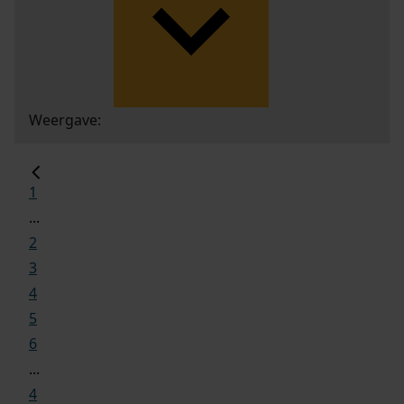
Weergave:
1
...
2
3
4
5
6
...
4