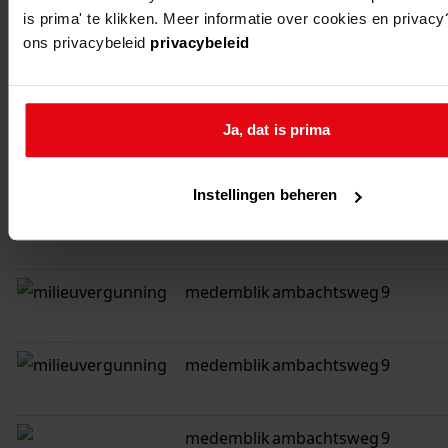
medemblik
ambachtsweg
11
is prima' te klikken. Meer informatie over cookies en privacy
ons privacybeleid
privacybeleid
medemblik
ambachtsweg
9b
Ja, dat is prima
medemblik
ambachtsweg
9a
Instellingen beheren
medemblik
ambachtsweg
9
medemblik
ambachtsweg
9
medemblik
ambachtsweg
9
medemblik
ambachtsweg
9