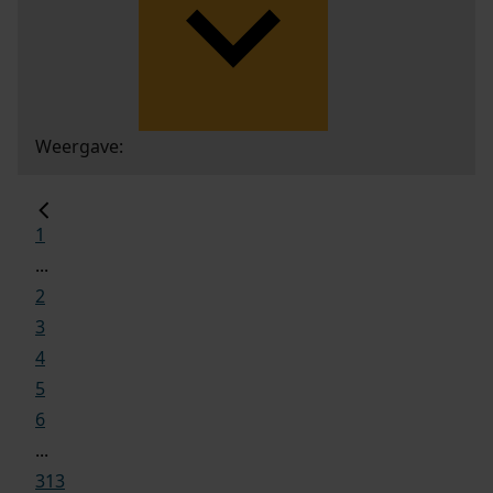
Weergave:
1
...
2
3
4
5
6
...
313