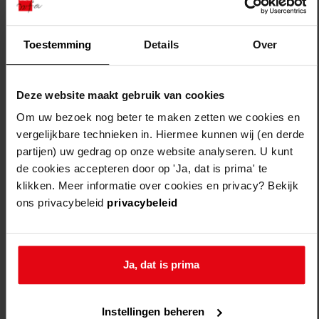
opperdoes
dorpsstraat
11-02-
Toestemming
Details
Over
1927
Deze website maakt gebruik van cookies
wormer
dorpsstraat
15-07-
Om uw bezoek nog beter te maken zetten we cookies en
1933
vergelijkbare technieken in. Hiermee kunnen wij (en derde
partijen) uw gedrag op onze website analyseren. U kunt
de cookies accepteren door op 'Ja, dat is prima' te
klikken. Meer informatie over cookies en privacy? Bekijk
bergen
dorpsstraat
27-04-
ons privacybeleid
privacybeleid
1932
Ja, dat is prima
lutjebroek
dorpsstraat
25-01-
1928
Instellingen beheren