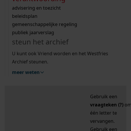
zoektips
Wij helpen u op weg met een aantal zoektips.
bekijk ons geschiedenislokaal
vergunningen
bouwvergunningen
advisering en toezicht
bekijk alle zoektips
beeld en geluid
omgevingsvergunningen
beleidsplan
uitleg nodig?
gemeenschappelijke regeling
publiek jaarverslag
Mijn Studiezaal (inloggen)
Wij helpen u op weg met een aantal zoektips.
steun het archief
bekijk alle zoektips
Door leestekens in
U kunt ook Vriend worden en het Westfries
uw zoekopdracht te
Archief steunen.
gebruiken, zoekt u
meer weten
specifieker of juist
breder:
Gebruik een
vraagteken (?)
o
één letter te
vervangen.
Gebruik een