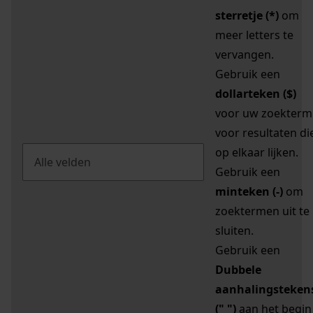
sterretje (*)
om
meer letters te
vervangen.
Gebruik een
dollarteken ($)
voor uw zoekterm
voor resultaten di
op elkaar lijken.
Gebruik een
minteken (-)
om
zoektermen uit te
sluiten.
Gebruik een
Dubbele
aanhalingsteken
(" ")
aan het begin