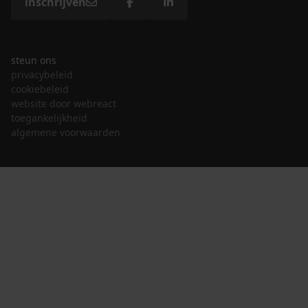
inschrijven
steun ons
privacybeleid
cookiebeleid
website door webreact
toegankelijkheid
algemene voorwaarden