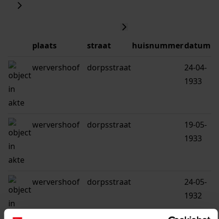
plaats
straat
huisnummer
datum
wervershoof
dorpsstraat
24-04-
1933
wervershoof
dorpsstraat
19-05-
1933
wervershoof
dorpsstraat
24-05-
1932