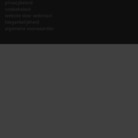
privacybeleid
cookiebeleid
website door webreact
toegankelijkheid
algemene voorwaarden