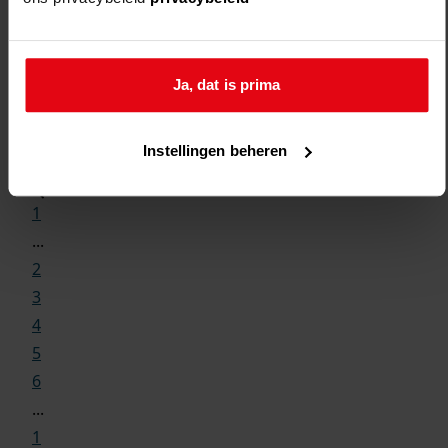
Ja, dat is prima
Weergave:
Instellingen beheren
1
...
2
3
4
5
6
...
1