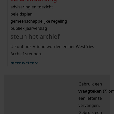
zoektips
Wij helpen u op weg met een aantal zoektips.
bekijk ons geschiedenislokaal
vergunningen
bouwvergunningen
advisering en toezicht
bekijk alle zoektips
beeld en geluid
omgevingsvergunningen
beleidsplan
uitleg nodig?
gemeenschappelijke regeling
publiek jaarverslag
Mijn Studiezaal (inloggen)
Wij helpen u op weg met een aantal zoektips.
steun het archief
bekijk alle zoektips
Door leestekens in
U kunt ook Vriend worden en het Westfries
uw zoekopdracht te
Archief steunen.
gebruiken, zoekt u
meer weten
specifieker of juist
breder:
Gebruik een
vraagteken (?)
o
één letter te
vervangen.
Gebruik een