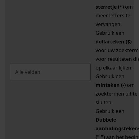
sterretje (*)
om
meer letters te
vervangen.
Gebruik een
dollarteken ($)
voor uw zoekterm
voor resultaten di
op elkaar lijken.
Gebruik een
minteken (-)
om
zoektermen uit te
sluiten.
Gebruik een
Dubbele
aanhalingsteken
(" ")
aan het begin