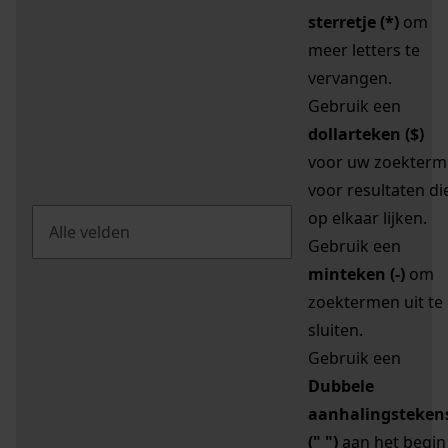
sterretje (*)
om
meer letters te
vervangen.
Gebruik een
dollarteken ($)
voor uw zoekterm
voor resultaten di
op elkaar lijken.
Gebruik een
minteken (-)
om
zoektermen uit te
sluiten.
Gebruik een
Dubbele
aanhalingsteken
(" ")
aan het begin