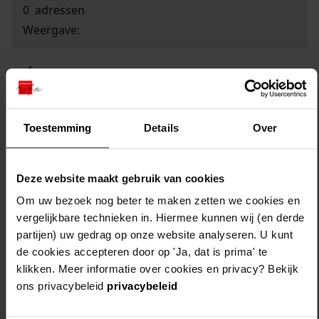
0
adressen
Weergave:
1
...
2
Toestemming
Details
Over
3
4
Deze website maakt gebruik van cookies
5
Om uw bezoek nog beter te maken zetten we cookies en
6
vergelijkbare technieken in. Hiermee kunnen wij (en derde
...
partijen) uw gedrag op onze website analyseren. U kunt
0
de cookies accepteren door op 'Ja, dat is prima' te
klikken. Meer informatie over cookies en privacy? Bekijk
ons privacybeleid
privacybeleid