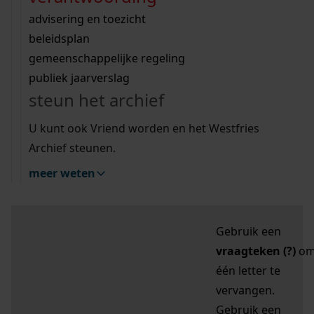
zoektips
Wij helpen u op weg met een aantal zoektips.
bekijk ons geschiedenislokaal
vergunningen
bouwvergunningen
advisering en toezicht
bekijk alle zoektips
beeld en geluid
omgevingsvergunningen
beleidsplan
uitleg nodig?
gemeenschappelijke regeling
publiek jaarverslag
Mijn Studiezaal (inloggen)
Wij helpen u op weg met een aantal zoektips.
steun het archief
bekijk alle zoektips
Door leestekens in
U kunt ook Vriend worden en het Westfries
uw zoekopdracht te
Archief steunen.
gebruiken, zoekt u
meer weten
specifieker of juist
breder:
Gebruik een
vraagteken (?)
o
één letter te
vervangen.
Gebruik een