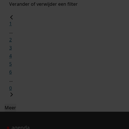
Verander of verwijder een filter
1
...
2
3
4
5
6
...
0
Meer
agenda