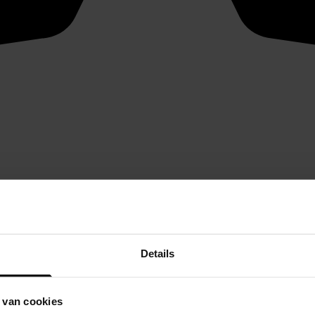
Details
 van cookies