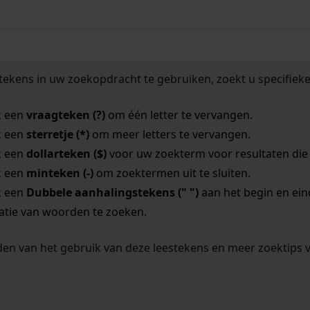
tekens in uw zoekopdracht te gebruiken, zoekt u specifieker
k een
vraagteken (?)
om één letter te vervangen.
k een
sterretje (*)
om meer letters te vervangen.
k een
dollarteken ($)
voor uw zoekterm voor resultaten die o
k een
minteken (-)
om zoektermen uit te sluiten.
k een
Dubbele aanhalingstekens (" ")
aan het begin en ei
tie van woorden te zoeken.
en van het gebruik van deze leestekens en meer zoektips 