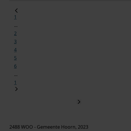
1
...
2
3
4
5
6
...
1
2488 WOO - Gemeente Hoorn, 2023