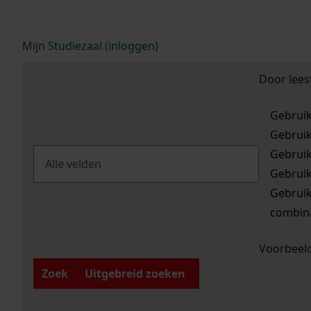
Mijn Studiezaal (inloggen)
Door lees
Gebrui
Gebrui
Gebrui
Gebrui
Gebrui
combina
Voorbeeld
Zoek
Uitgebreid zoeken