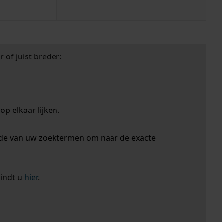
 of juist breder:
p elkaar lijken.
nde van uw zoektermen om naar de exacte
vindt u
hier
.