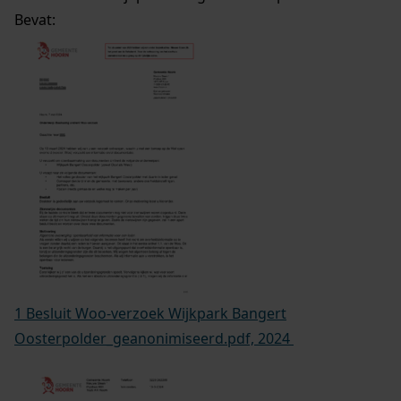
Bevat:
1 Besluit Woo-verzoek Wijkpark Bangert
Oosterpolder_geanonimiseerd.pdf, 2024