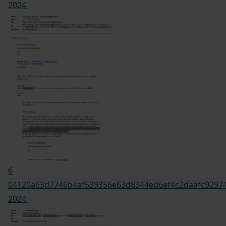
2024
6
04120a63d7746b4af539356e63d8344ed6ef4c2daafc92974
2024