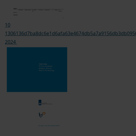
10
1306136d7ba8dc6e1d6afa63e4674db5a7a9156db3db09566
2024