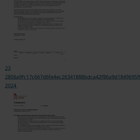
23
2806a9fc17c667d6fe4ec26341888bdca42f86a9d1849695f
2024