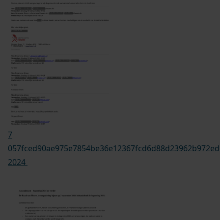
7
057fced90ae975e7854be36e12367fcd6d88d23962b972ed
2024