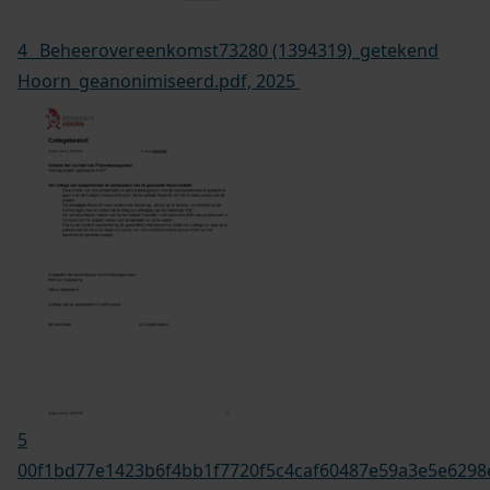
4 _Beheerovereenkomst73280 (1394319)_getekend
Hoorn_geanonimiseerd.pdf, 2025
5
00f1bd77e1423b6f4bb1f7720f5c4caf60487e59a3e5e6298