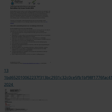
13
1bd652010062237f313bc2931c32c0ce5fb1bf98f1776fac41
2024