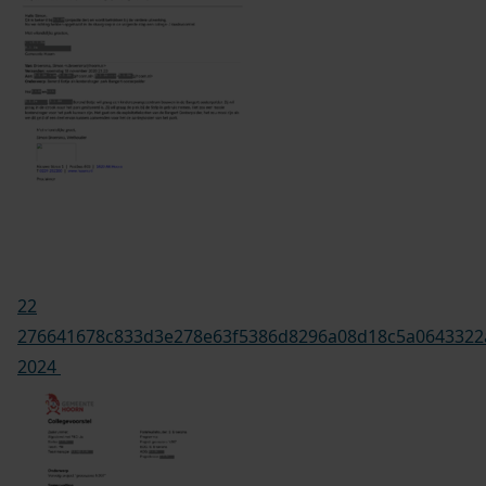
22
276641678c833d3e278e63f5386d8296a08d18c5a0643322a
2024