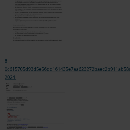
8
0c615705d93d5e56dd161435e7aa623272baec2b911ab58cf
2024