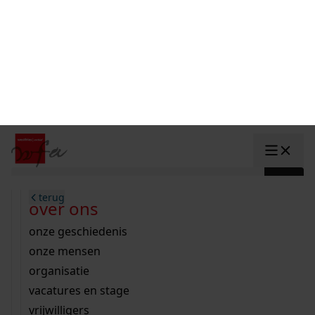
...
2
3
4
5
6
...
1
2488 WOO - Gemeente Hoorn, 2023
Mijn Studiezaal