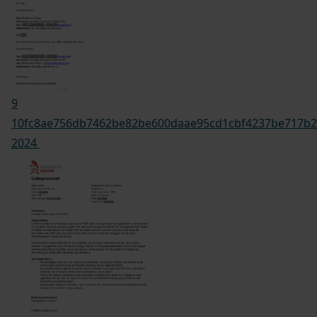
9
10fc8ae756db7462be82be600daae95cd1cbf4237be717b2b
2024