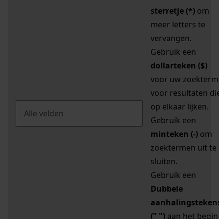
sterretje (*)
om
meer letters te
vervangen.
Gebruik een
dollarteken ($)
voor uw zoekterm
voor resultaten di
op elkaar lijken.
Gebruik een
minteken (-)
om
zoektermen uit te
sluiten.
Gebruik een
Dubbele
aanhalingsteken
(" ")
aan het begin