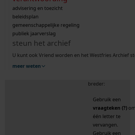
zoektips
Wij helpen u op weg met een aantal zoektips.
bekijk ons geschiedenislokaal
vergunningen
bouwvergunningen
advisering en toezicht
bekijk alle zoektips
beeld en geluid
omgevingsvergunningen
beleidsplan
uitleg nodig?
gemeenschappelijke regeling
publiek jaarverslag
Mijn Studiezaal (inloggen)
Wij helpen u op weg met een aantal zoektips.
steun het archief
bekijk alle zoektips
Door leestekens in
U kunt ook Vriend worden en het Westfries Archief s
uw zoekopdracht te
meer weten
gebruiken, zoekt u
specifieker of juist
breder:
Gebruik een
vraagteken (?)
o
één letter te
vervangen.
Gebruik een