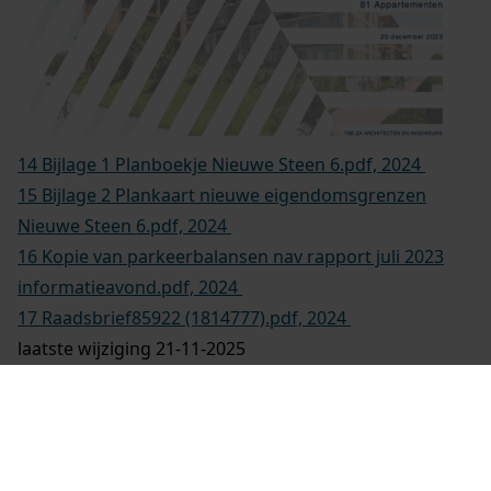
14 Bijlage 1 Planboekje Nieuwe Steen 6.pdf, 2024