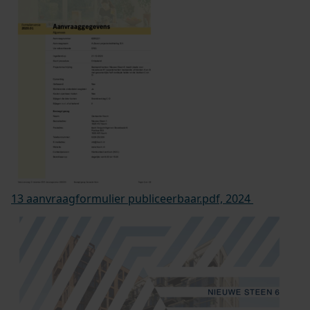
13 aanvraagformulier publiceerbaar.pdf, 2024