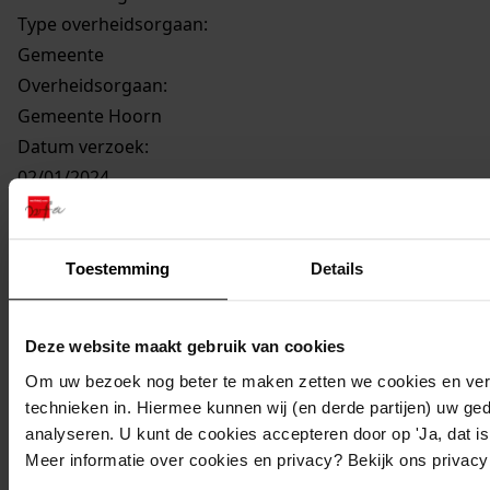
Type overheidsorgaan:
Gemeente
Overheidsorgaan:
Gemeente Hoorn
Datum verzoek:
02/01/2024
Woo-categorie:
Woo-verzoeken
Datum besluit:
Toestemming
Details
13/02/2024
Besluit
:
Deze website maakt gebruik van cookies
Ingewilligd
Om uw bezoek nog beter te maken zetten we cookies en verg
NB
:
technieken in. Hiermee kunnen wij (en derde partijen) uw ge
De volledige aanvraag omgevingsvergunning Nieuwe
analyseren. U kunt de cookies accepteren door op 'Ja, dat is 
Steen 6, bouwen 4 woongebouwen met 81
Meer informatie over cookies en privacy? Bekijk ons privac
appartementen (49 huur en 32 koop) en gezamenlijke