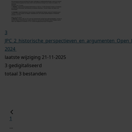
3
JPC_2_historische_perspectieven_en_argumenten_Open_B
2024
laatste wijziging 21-11-2025
3 gedigitaliseerd
totaal 3 bestanden
1
...