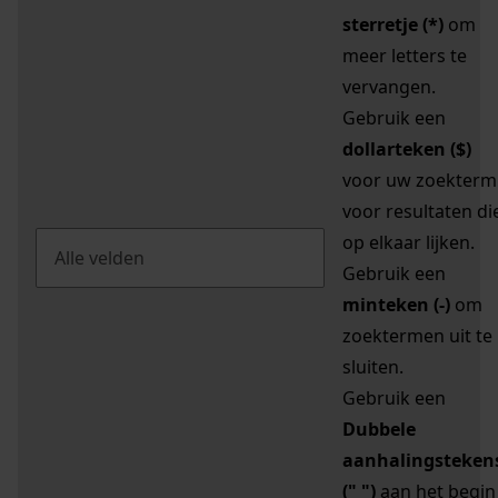
sterretje (*)
om
meer letters te
vervangen.
Gebruik een
dollarteken ($)
voor uw zoekterm
voor resultaten di
op elkaar lijken.
Gebruik een
minteken (-)
om
zoektermen uit te
sluiten.
Gebruik een
Dubbele
aanhalingsteken
(" ")
aan het begin