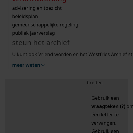
zoektips
Wij helpen u op weg met een aantal zoektips.
bekijk ons geschiedenislokaal
vergunningen
bouwvergunningen
advisering en toezicht
bekijk alle zoektips
beeld en geluid
omgevingsvergunningen
beleidsplan
uitleg nodig?
gemeenschappelijke regeling
publiek jaarverslag
Mijn Studiezaal (inloggen)
Wij helpen u op weg met een aantal zoektips.
steun het archief
bekijk alle zoektips
Door leestekens in
U kunt ook Vriend worden en het Westfries Archief s
uw zoekopdracht te
meer weten
gebruiken, zoekt u
specifieker of juist
breder:
Gebruik een
vraagteken (?)
o
één letter te
vervangen.
Gebruik een