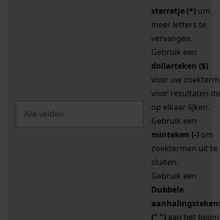
sterretje (*)
om
meer letters te
vervangen.
Gebruik een
dollarteken ($)
voor uw zoekterm
voor resultaten di
op elkaar lijken.
Gebruik een
minteken (-)
om
zoektermen uit te
sluiten.
Gebruik een
Dubbele
aanhalingsteken
(" ")
aan het begin