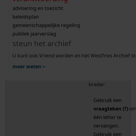
zoektips
Wij helpen u op weg met een aantal zoektips.
bekijk ons geschiedenislokaal
vergunningen
bouwvergunningen
advisering en toezicht
bekijk alle zoektips
beeld en geluid
omgevingsvergunningen
beleidsplan
uitleg nodig?
gemeenschappelijke regeling
publiek jaarverslag
Mijn Studiezaal (inloggen)
Wij helpen u op weg met een aantal zoektips.
steun het archief
bekijk alle zoektips
Door leestekens in
U kunt ook Vriend worden en het Westfries Archief s
uw zoekopdracht te
meer weten
gebruiken, zoekt u
specifieker of juist
breder:
Gebruik een
vraagteken (?)
o
één letter te
vervangen.
Gebruik een