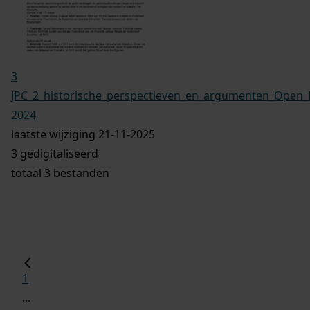
3
JPC_2_historische_perspectieven_en_argumenten_Open_B
2024
laatste wijziging 21-11-2025
3 gedigitaliseerd
totaal 3 bestanden
1
...