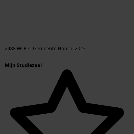
4 RE_ initiatief Maelsonstraat.pdf, 2024
5 Re_ woningbouwplannen lokatie Maelsonstraat 18-
20.pdf, 2024
6 RE_ woontoren Maelsonstraat 18-20.pdf, 2024
7 Woo-besluit Maelsonstraat 18-20
gesprekken_derden.pdf, 2024
8 Woo-verzoek 8 december 2023 Nieuwbouwplannen
Maelsonstraat 18-20.pdf, 2024
laatste wijziging 21-11-2025
8 gedigitaliseerd
totaal 8 bestanden