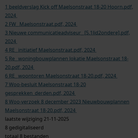
Alle correspondentie tussen de gemeente Hoorn en
De Vries en Verburg Ontwikkeling B.V., evenals
eventuele andere betrokken partijen die betrokken
zijn geweest bij de nieuwbouwplannen aan de
Maelsonstraat 18–20.
Wij willen deze informatie ontvangen voor de periode
vanaf 1 januari 2018 tot en met 8 december 2023.
Beschrijving:
Woo-verzoek Nieuwbouwplannen correspondentie
Maelsonstraat 18-20
Bevat:
1 beeldverslag Kick off Maelsonstraat 18-20 Hoorn.pdf,
2024
2 FW_ Maelsonstraat.pdf, 2024
3 Nieuwe communicatieadviseur_ [5.1lid2ondere].pdf,
2024