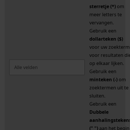
sterretje (*)
om
meer letters te
vervangen.
Gebruik een
dollarteken ($)
voor uw zoekterm
voor resultaten di
op elkaar lijken.
Gebruik een
minteken (-)
om
zoektermen uit te
sluiten.
Gebruik een
Dubbele
aanhalingsteken
(" ")
aan het begin