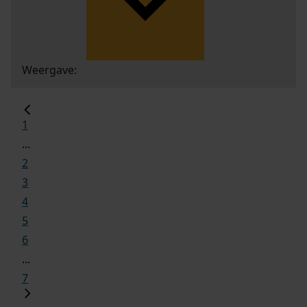
Weergave:
1
...
2
3
4
5
6
...
7