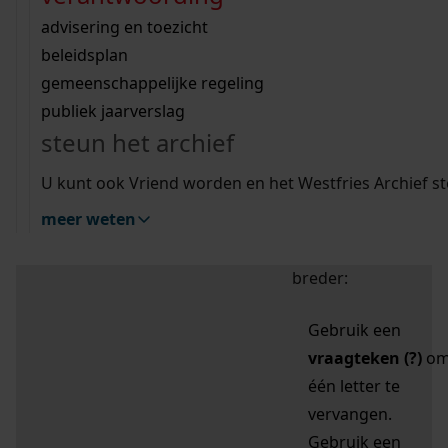
zoektips
Wij helpen u op weg met een aantal zoektips.
bekijk ons geschiedenislokaal
vergunningen
bouwvergunningen
advisering en toezicht
bekijk alle zoektips
beeld en geluid
omgevingsvergunningen
beleidsplan
uitleg nodig?
gemeenschappelijke regeling
publiek jaarverslag
Mijn Studiezaal (inloggen)
Wij helpen u op weg met een aantal zoektips.
steun het archief
bekijk alle zoektips
Door leestekens in
U kunt ook Vriend worden en het Westfries Archief s
uw zoekopdracht te
meer weten
gebruiken, zoekt u
specifieker of juist
breder:
Gebruik een
vraagteken (?)
o
één letter te
vervangen.
Gebruik een