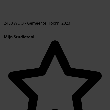
35 PUB_Samenvatting (1797420)_geanonimiseerd.pdf,
2024
36 PUB_Woo-besluit aanvragen en besluiten
Julianapark_geanonimiseerd.pdf, 2024
37 Voorblad cameratoezicht Julianapark 2023
WOO.pdf, 2024
laatste wijziging 21-11-2025
37 gedigitaliseerd
totaal 37 bestanden
2488 WOO - Gemeente Hoorn, 2023