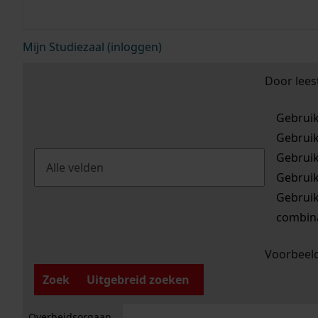
Mijn Studiezaal (inloggen)
Door lees
Gebrui
Gebrui
Gebrui
Gebrui
Gebrui
combina
Voorbeeld
Zoek
Uitgebreid zoeken
Overheidsorgaan