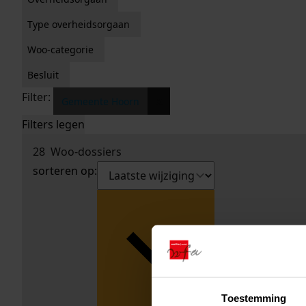
Type overheidsorgaan
Woo-categorie
Besluit
Filter:
x
Gemeente Hoorn
Filters legen
28
Woo-dossiers
sorteren op:
Toestemming