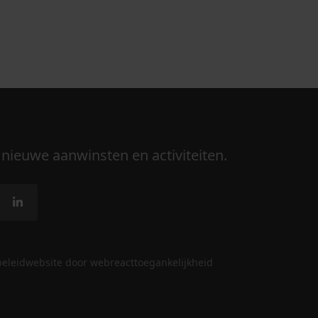
 nieuwe aanwinsten en activiteiten.
beleid
website door webreact
toegankelijkheid