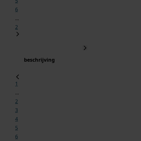
5
6
...
2
beschrijving
1
...
2
3
4
5
6