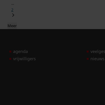
...
2
Meer
agenda
veelge
vrijwilligers
nieuws