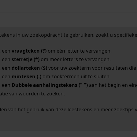
tekens in uw zoekopdracht te gebruiken, zoekt u specifieker
k een
vraagteken (?)
om één letter te vervangen.
k een
sterretje (*)
om meer letters te vervangen.
k een
dollarteken ($)
voor uw zoekterm voor resultaten die o
k een
minteken (-)
om zoektermen uit te sluiten.
k een
Dubbele aanhalingstekens (" ")
aan het begin en ei
tie van woorden te zoeken.
en van het gebruik van deze leestekens en meer zoektips 