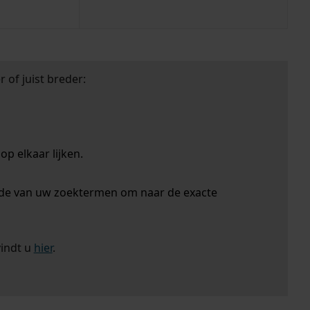
 of juist breder:
p elkaar lijken.
nde van uw zoektermen om naar de exacte
vindt u
hier
.