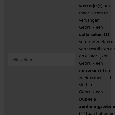
sterretje (*)
om
meer letters te
vervangen.
Gebruik een
dollarteken ($)
voor uw zoekterm
voor resultaten di
op elkaar lijken.
Gebruik een
minteken (-)
om
zoektermen uit te
sluiten.
Gebruik een
Dubbele
aanhalingsteken
(" ")
aan het begin