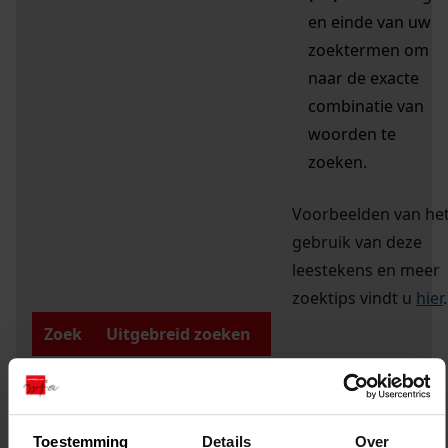
en einde van uw
zoektermen om
naar de exacte
combinatie van
woorden te
zoeken.
Voorbeelden van he
gebruik van deze
leestekens en meer
zoektips vindt u
hier
.
Zoek
Uitgebreid zoeken
Overheidsorgaan
Type overheidsorgaan
Toestemming
Details
Over