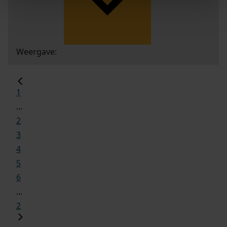
Weergave:
1
...
2
3
4
5
6
...
2