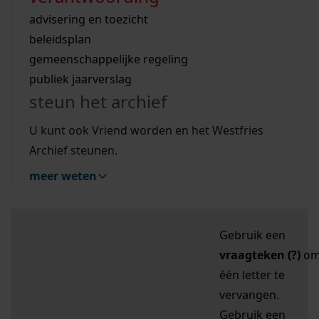
zoektips
Wij helpen u op weg met een aantal zoektips.
bekijk ons geschiedenislokaal
vergunningen
bouwvergunningen
advisering en toezicht
bekijk alle zoektips
beeld en geluid
omgevingsvergunningen
beleidsplan
uitleg nodig?
gemeenschappelijke regeling
publiek jaarverslag
Mijn Studiezaal (inloggen)
Wij helpen u op weg met een aantal zoektips.
steun het archief
bekijk alle zoektips
Door leestekens in
U kunt ook Vriend worden en het Westfries
uw zoekopdracht te
Archief steunen.
gebruiken, zoekt u
meer weten
specifieker of juist
breder:
Gebruik een
vraagteken (?)
o
één letter te
vervangen.
Gebruik een