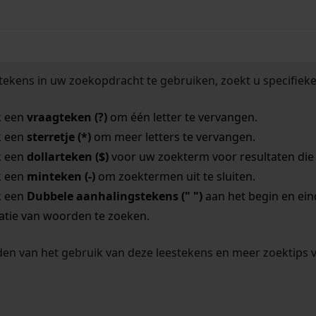
tekens in uw zoekopdracht te gebruiken, zoekt u specifieker
k een
vraagteken (?)
om één letter te vervangen.
k een
sterretje (*)
om meer letters te vervangen.
k een
dollarteken ($)
voor uw zoekterm voor resultaten die o
k een
minteken (-)
om zoektermen uit te sluiten.
k een
Dubbele aanhalingstekens (" ")
aan het begin en ei
tie van woorden te zoeken.
en van het gebruik van deze leestekens en meer zoektips 