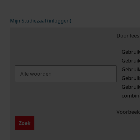
Mijn Studiezaal (inloggen)
Door lees
Gebrui
Gebrui
Gebrui
Gebrui
Gebrui
combina
Voorbeeld
Zoek