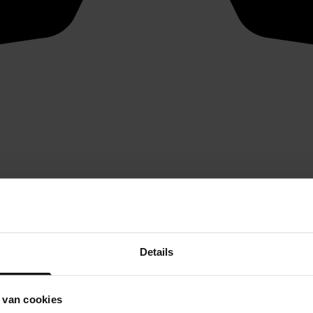
Details
 van cookies