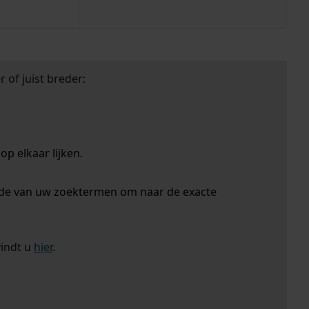
 of juist breder:
p elkaar lijken.
nde van uw zoektermen om naar de exacte
vindt u
hier
.