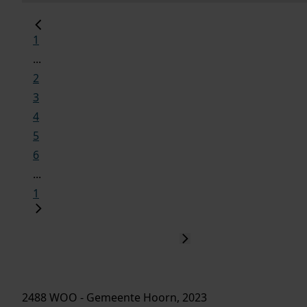
1
...
2
3
4
5
6
...
1
2488 WOO - Gemeente Hoorn, 2023