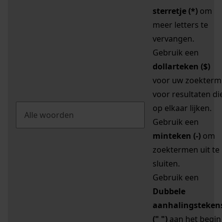
sterretje (*)
om
meer letters te
vervangen.
Gebruik een
dollarteken ($)
voor uw zoekterm
voor resultaten di
op elkaar lijken.
Gebruik een
minteken (-)
om
zoektermen uit te
sluiten.
Gebruik een
Dubbele
aanhalingsteken
(" ")
aan het begin