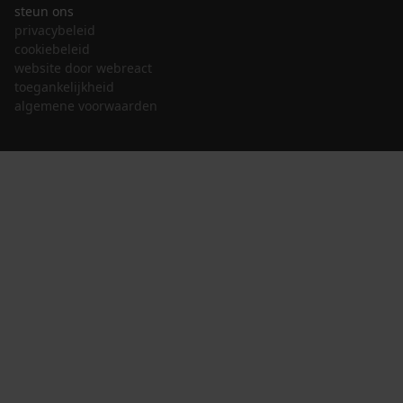
steun ons
privacybeleid
cookiebeleid
website door webreact
toegankelijkheid
algemene voorwaarden