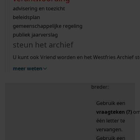
zoektips
Wij helpen u op weg met een aantal zoektips.
bekijk ons geschiedenislokaal
vergunningen
bouwvergunningen
advisering en toezicht
bekijk alle zoektips
beeld en geluid
omgevingsvergunningen
beleidsplan
uitleg nodig?
gemeenschappelijke regeling
publiek jaarverslag
Mijn Studiezaal (inloggen)
Wij helpen u op weg met een aantal zoektips.
steun het archief
bekijk alle zoektips
Door leestekens in
U kunt ook Vriend worden en het Westfries Archief s
uw zoekopdracht te
meer weten
gebruiken, zoekt u
specifieker of juist
breder:
Gebruik een
vraagteken (?)
o
één letter te
vervangen.
Gebruik een