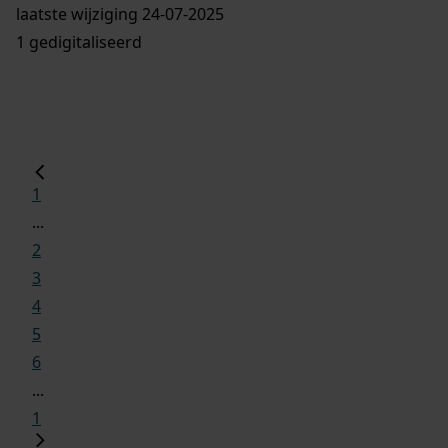
laatste wijziging 24-07-2025
1 gedigitaliseerd
1
...
2
3
4
5
6
...
1