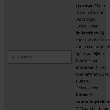
sterretje (*)
om
meer letters te
vervangen.
Gebruik een
dollarteken ($)
voor uw zoekterm
voor resultaten di
op elkaar lijken.
Gebruik een
minteken (-)
om
zoektermen uit te
sluiten.
Gebruik een
Dubbele
aanhalingsteken
(" ")
aan het begin