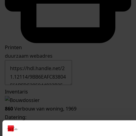
Printen
duurzaam webadres
Inventaris
860
Verbouw van woning, 1969
Datering
:
1969
Beschrijving: