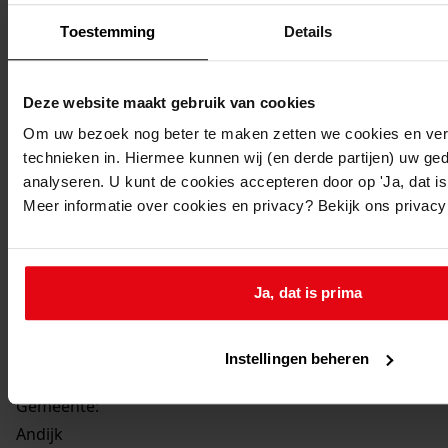
Verbouw van woning
Toestemming
Details
Datum vergunning:
22-04-1969
Deze website maakt gebruik van cookies
Adres:
Om uw bezoek nog beter te maken zetten we cookies en verg
technieken in. Hiermee kunnen wij (en derde partijen) uw ge
Andijk, Geuzenbuurt 284
analyseren. U kunt de cookies accepteren door op 'Ja, dat is 
Nieuw adres:
Meer informatie over cookies en privacy? Bekijk ons privac
Andijk, Dijkweg 301
Ja, dat is prima
Perceel:
Instellingen beheren
Andijk, sectie D 384
Gemeente:
Andijk