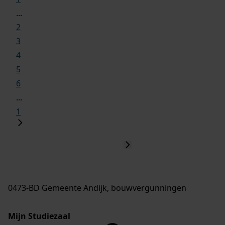
...
2
3
4
5
6
...
1
0473-BD Gemeente Andijk, bouwvergunningen
Mijn Studiezaal