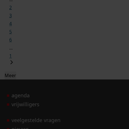
2
3
4
5
6
...
1
Meer
agenda
vrijwilligers
veelgestelde vragen