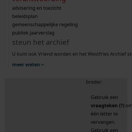
zoektips
Wij helpen u op weg met een aantal zoektips.
bekijk ons geschiedenislokaal
vergunningen
bouwvergunningen
advisering en toezicht
bekijk alle zoektips
beeld en geluid
omgevingsvergunningen
beleidsplan
uitleg nodig?
gemeenschappelijke regeling
publiek jaarverslag
Mijn Studiezaal (inloggen)
Wij helpen u op weg met een aantal zoektips.
steun het archief
bekijk alle zoektips
Door leestekens in
U kunt ook Vriend worden en het Westfries Archief s
uw zoekopdracht te
meer weten
gebruiken, zoekt u
specifieker of juist
breder:
Gebruik een
vraagteken (?)
o
één letter te
vervangen.
Gebruik een