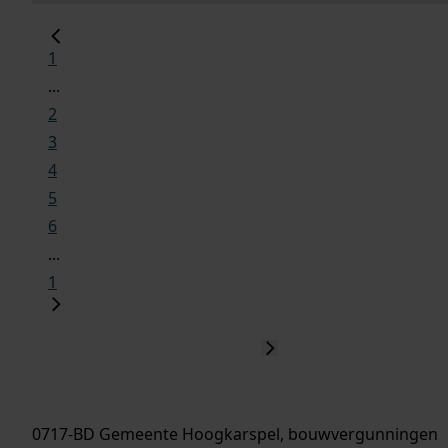
1
...
2
3
4
5
6
...
1
0717-BD Gemeente Hoogkarspel, bouwvergunningen