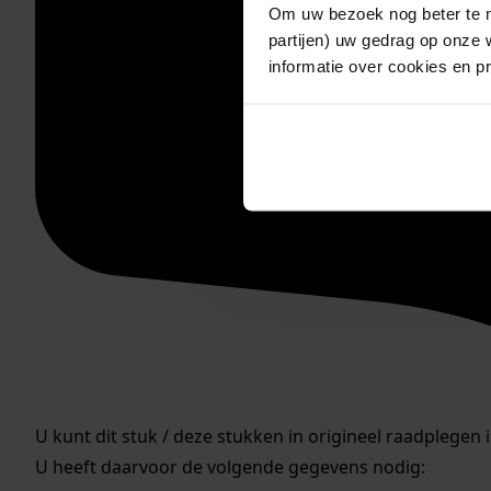
Om uw bezoek nog beter te m
partijen) uw gedrag op onze 
informatie over cookies en p
U kunt dit stuk / deze stukken in origineel raadplegen 
U heeft daarvoor de volgende gegevens nodig: