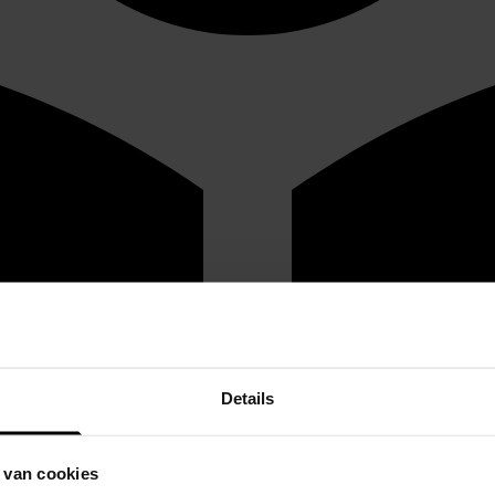
Details
 van cookies