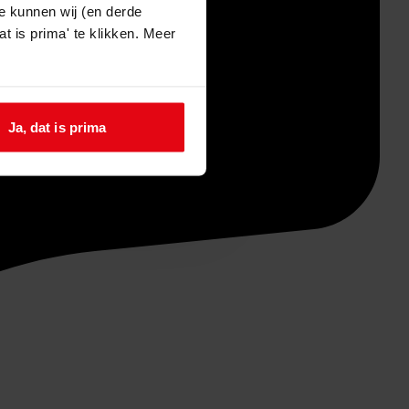
e kunnen wij (en derde
t is prima' te klikken. Meer
Ja, dat is prima