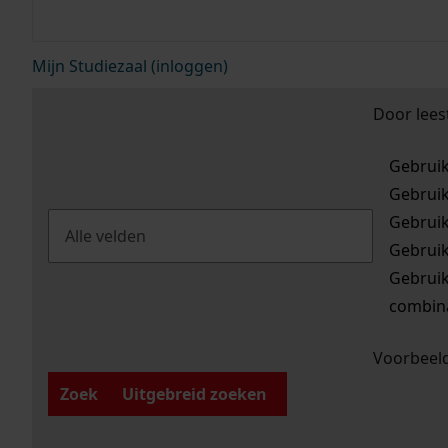
Mijn Studiezaal (inloggen)
Door lees
Gebrui
Gebrui
Gebrui
Gebrui
Gebrui
combina
Voorbeeld
Zoek
Uitgebreid zoeken