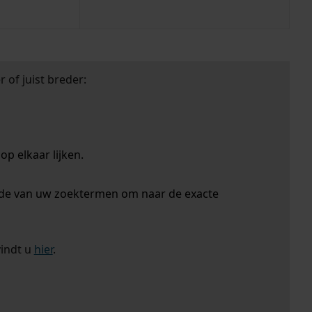
 of juist breder:
p elkaar lijken.
nde van uw zoektermen om naar de exacte
vindt u
hier
.