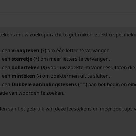
tekens in uw zoekopdracht te gebruiken, zoekt u specifieker
k een
vraagteken (?)
om één letter te vervangen.
k een
sterretje (*)
om meer letters te vervangen.
k een
dollarteken ($)
voor uw zoekterm voor resultaten die o
k een
minteken (-)
om zoektermen uit te sluiten.
k een
Dubbele aanhalingstekens (" ")
aan het begin en ei
tie van woorden te zoeken.
en van het gebruik van deze leestekens en meer zoektips 