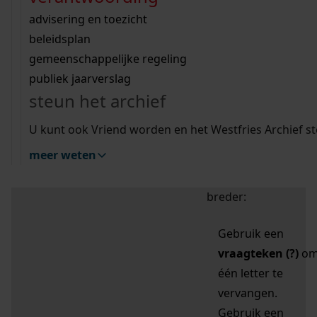
zoektips
Wij helpen u op weg met een aantal zoektips.
bekijk ons geschiedenislokaal
vergunningen
bouwvergunningen
advisering en toezicht
bekijk alle zoektips
beeld en geluid
omgevingsvergunningen
beleidsplan
uitleg nodig?
gemeenschappelijke regeling
publiek jaarverslag
Mijn Studiezaal (inloggen)
Wij helpen u op weg met een aantal zoektips.
steun het archief
bekijk alle zoektips
Door leestekens in
U kunt ook Vriend worden en het Westfries Archief s
uw zoekopdracht te
meer weten
gebruiken, zoekt u
specifieker of juist
breder:
Gebruik een
vraagteken (?)
o
één letter te
vervangen.
Gebruik een