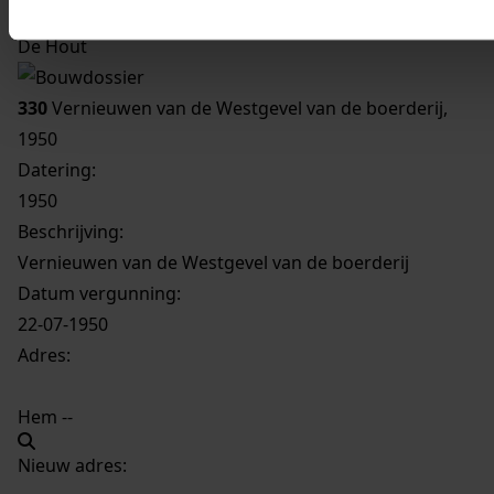
Inventaris
De Hout
330
Vernieuwen van de Westgevel van de boerderij,
1950
Datering
:
1950
Beschrijving:
Vernieuwen van de Westgevel van de boerderij
Datum vergunning:
22-07-1950
Adres:
Hem --
Nieuw adres: