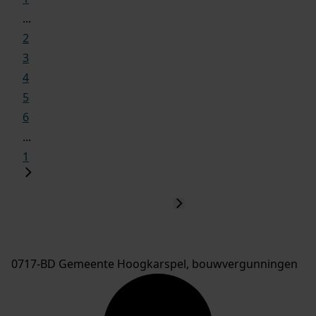
...
2
3
4
5
6
...
1
0717-BD Gemeente Hoogkarspel, bouwvergunningen