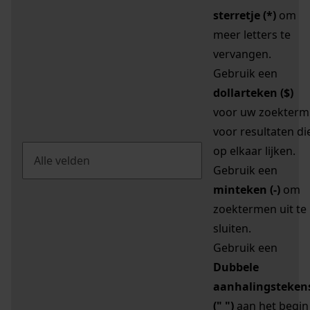
sterretje (*)
om
meer letters te
vervangen.
Gebruik een
dollarteken ($)
voor uw zoekterm
voor resultaten di
op elkaar lijken.
Gebruik een
minteken (-)
om
zoektermen uit te
sluiten.
Gebruik een
Dubbele
aanhalingsteken
(" ")
aan het begin