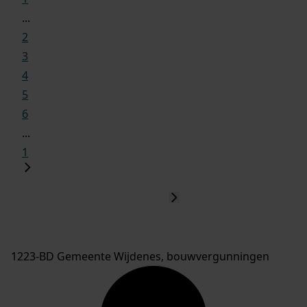
...
2
3
4
5
6
...
1
1223-BD Gemeente Wijdenes, bouwvergunningen