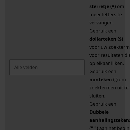
sterretje (*)
om
meer letters te
vervangen.
Gebruik een
dollarteken ($)
voor uw zoekterm
voor resultaten di
op elkaar lijken.
Gebruik een
minteken (-)
om
zoektermen uit te
sluiten.
Gebruik een
Dubbele
aanhalingsteken
(" ")
aan het begin