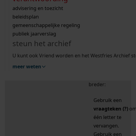
zoektips
Wij helpen u op weg met een aantal zoektips.
bekijk ons geschiedenislokaal
vergunningen
bouwvergunningen
advisering en toezicht
bekijk alle zoektips
beeld en geluid
omgevingsvergunningen
beleidsplan
uitleg nodig?
gemeenschappelijke regeling
publiek jaarverslag
Mijn Studiezaal (inloggen)
Wij helpen u op weg met een aantal zoektips.
steun het archief
bekijk alle zoektips
Door leestekens in
U kunt ook Vriend worden en het Westfries Archief s
uw zoekopdracht te
meer weten
gebruiken, zoekt u
specifieker of juist
breder:
Gebruik een
vraagteken (?)
o
één letter te
vervangen.
Gebruik een