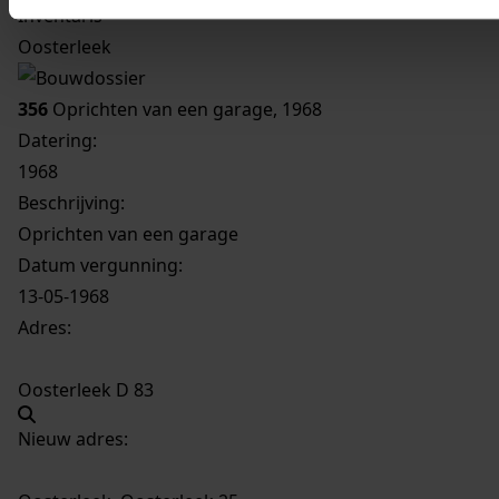
Inventaris
Oosterleek
356
Oprichten van een garage, 1968
Datering
:
1968
Beschrijving:
Oprichten van een garage
Datum vergunning:
13-05-1968
Adres:
Oosterleek D 83
Nieuw adres: