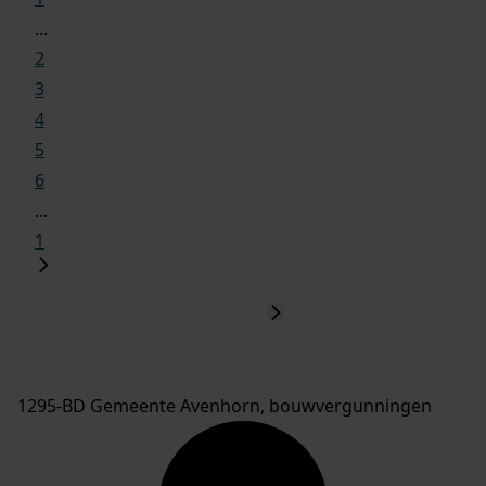
...
2
3
4
5
6
...
1
1295-BD Gemeente Avenhorn, bouwvergunningen