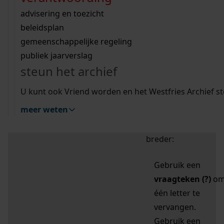
zoektips
Wij helpen u op weg met een aantal zoektips.
bekijk ons geschiedenislokaal
vergunningen
bouwvergunningen
advisering en toezicht
bekijk alle zoektips
beeld en geluid
omgevingsvergunningen
beleidsplan
uitleg nodig?
gemeenschappelijke regeling
publiek jaarverslag
Mijn Studiezaal (inloggen)
Wij helpen u op weg met een aantal zoektips.
steun het archief
bekijk alle zoektips
Door leestekens in
U kunt ook Vriend worden en het Westfries Archief s
uw zoekopdracht te
meer weten
gebruiken, zoekt u
specifieker of juist
breder:
Gebruik een
vraagteken (?)
o
één letter te
vervangen.
Gebruik een