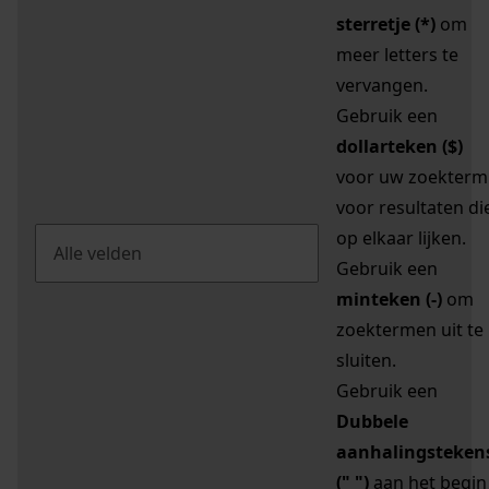
sterretje (*)
om
meer letters te
vervangen.
Gebruik een
dollarteken ($)
voor uw zoekterm
voor resultaten di
op elkaar lijken.
Gebruik een
minteken (-)
om
zoektermen uit te
sluiten.
Gebruik een
Dubbele
aanhalingsteken
(" ")
aan het begin