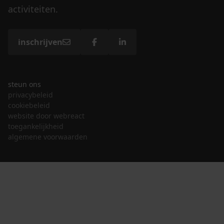
activiteiten.
inschrijven
steun ons
privacybeleid
cookiebeleid
website door webreact
toegankelijkheid
algemene voorwaarden