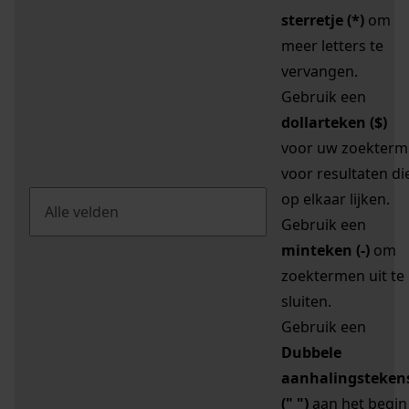
sterretje (*)
om
meer letters te
vervangen.
Gebruik een
dollarteken ($)
voor uw zoekterm
voor resultaten di
op elkaar lijken.
Gebruik een
minteken (-)
om
zoektermen uit te
sluiten.
Gebruik een
Dubbele
aanhalingsteken
(" ")
aan het begin