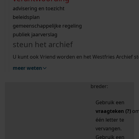
zoektips
Wij helpen u op weg met een aantal zoektips.
bekijk ons geschiedenislokaal
vergunningen
bouwvergunningen
advisering en toezicht
bekijk alle zoektips
beeld en geluid
omgevingsvergunningen
beleidsplan
uitleg nodig?
gemeenschappelijke regeling
publiek jaarverslag
Mijn Studiezaal (inloggen)
Wij helpen u op weg met een aantal zoektips.
steun het archief
bekijk alle zoektips
Door leestekens in
U kunt ook Vriend worden en het Westfries Archief s
uw zoekopdracht te
meer weten
gebruiken, zoekt u
specifieker of juist
breder:
Gebruik een
vraagteken (?)
o
één letter te
vervangen.
Gebruik een