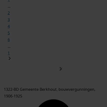
...
2
3
4
5
6
...
1
1322-BD Gemeente Berkhout, bouwvergunningen,
1906-1925