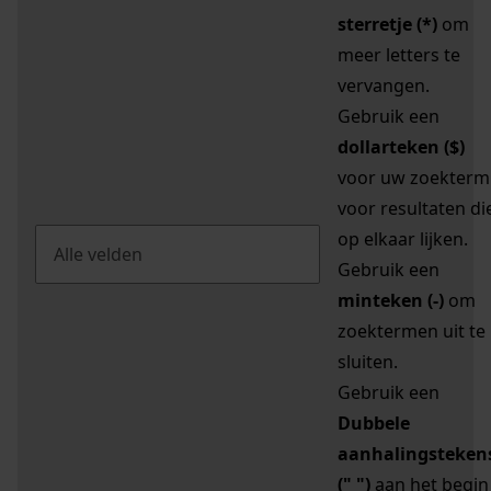
sterretje (*)
om
meer letters te
vervangen.
Gebruik een
dollarteken ($)
voor uw zoekterm
voor resultaten di
op elkaar lijken.
Gebruik een
minteken (-)
om
zoektermen uit te
sluiten.
Gebruik een
Dubbele
aanhalingsteken
(" ")
aan het begin