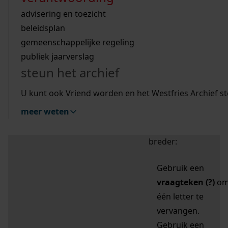
zoektips
Wij helpen u op weg met een aantal zoektips.
bekijk ons geschiedenislokaal
vergunningen
bouwvergunningen
advisering en toezicht
bekijk alle zoektips
beeld en geluid
omgevingsvergunningen
beleidsplan
uitleg nodig?
gemeenschappelijke regeling
publiek jaarverslag
Mijn Studiezaal (inloggen)
Wij helpen u op weg met een aantal zoektips.
steun het archief
bekijk alle zoektips
Door leestekens in
U kunt ook Vriend worden en het Westfries Archief s
uw zoekopdracht te
meer weten
gebruiken, zoekt u
specifieker of juist
breder:
Gebruik een
vraagteken (?)
o
één letter te
vervangen.
Gebruik een