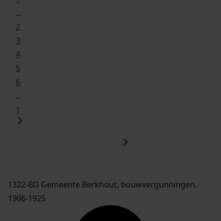
...
2
3
4
5
6
...
1
1322-BD Gemeente Berkhout, bouwvergunningen,
1906-1925