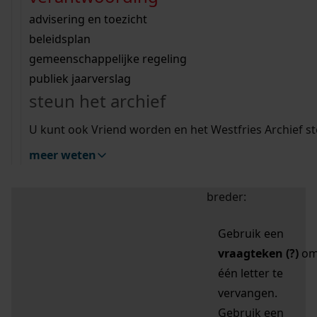
zoektips
Wij helpen u op weg met een aantal zoektips.
bekijk ons geschiedenislokaal
vergunningen
bouwvergunningen
advisering en toezicht
bekijk alle zoektips
beeld en geluid
omgevingsvergunningen
beleidsplan
uitleg nodig?
gemeenschappelijke regeling
publiek jaarverslag
Mijn Studiezaal (inloggen)
Wij helpen u op weg met een aantal zoektips.
steun het archief
bekijk alle zoektips
Door leestekens in
U kunt ook Vriend worden en het Westfries Archief s
uw zoekopdracht te
meer weten
gebruiken, zoekt u
specifieker of juist
breder:
Gebruik een
vraagteken (?)
o
één letter te
vervangen.
Gebruik een