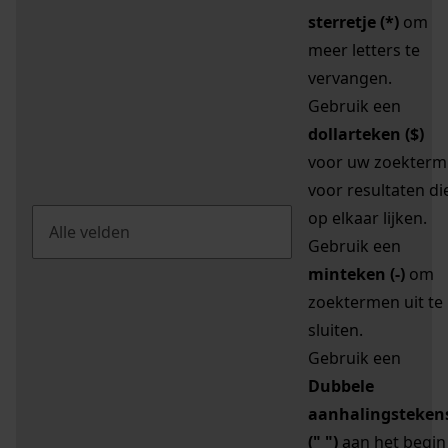
sterretje (*)
om
meer letters te
vervangen.
Gebruik een
dollarteken ($)
voor uw zoekterm
voor resultaten di
op elkaar lijken.
Gebruik een
minteken (-)
om
zoektermen uit te
sluiten.
Gebruik een
Dubbele
aanhalingsteken
(" ")
aan het begin