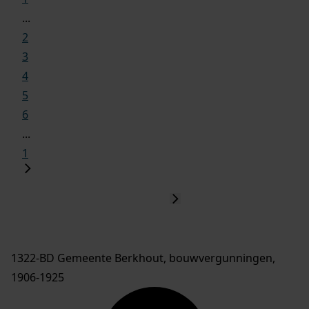
...
2
3
4
5
6
...
1
1322-BD Gemeente Berkhout, bouwvergunningen,
1906-1925