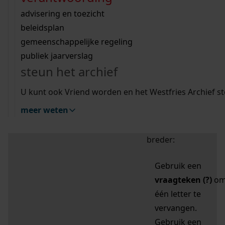
zoektips
Wij helpen u op weg met een aantal zoektips.
bekijk ons geschiedenislokaal
vergunningen
bouwvergunningen
advisering en toezicht
bekijk alle zoektips
beeld en geluid
omgevingsvergunningen
beleidsplan
uitleg nodig?
gemeenschappelijke regeling
publiek jaarverslag
Mijn Studiezaal (inloggen)
Wij helpen u op weg met een aantal zoektips.
steun het archief
bekijk alle zoektips
Door leestekens in
U kunt ook Vriend worden en het Westfries Archief s
uw zoekopdracht te
meer weten
gebruiken, zoekt u
specifieker of juist
breder:
Gebruik een
vraagteken (?)
o
één letter te
vervangen.
Gebruik een