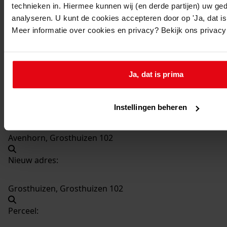
technieken in. Hiermee kunnen wij (en derde partijen) uw ge
511
Vernieuwen zijgevel, 1965
analyseren. U kunt de cookies accepteren door op 'Ja, dat is 
Datering
:
Meer informatie over cookies en privacy? Bekijk ons privac
1965
Beschrijving:
Vernieuwen zijgevel
Ja, dat is prima
Datum vergunning:
01-06-1965
Instellingen beheren
Adres:
Avenhorn, Grosthuizen 102
Nieuw adres:
Grosthuizen, Grosthuizen 102
Perceel: