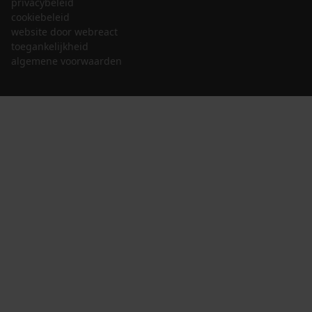
privacybeleid
cookiebeleid
website door webreact
toegankelijkheid
algemene voorwaarden