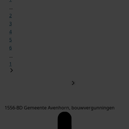
...
2
3
4
5
6
...
1
1556-BD Gemeente Avenhorn, bouwvergunningen