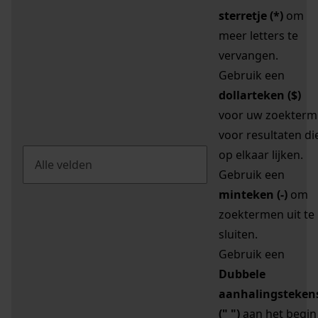
sterretje (*)
om
meer letters te
vervangen.
Gebruik een
dollarteken ($)
voor uw zoekterm
voor resultaten di
op elkaar lijken.
Gebruik een
minteken (-)
om
zoektermen uit te
sluiten.
Gebruik een
Dubbele
aanhalingsteken
(" ")
aan het begin