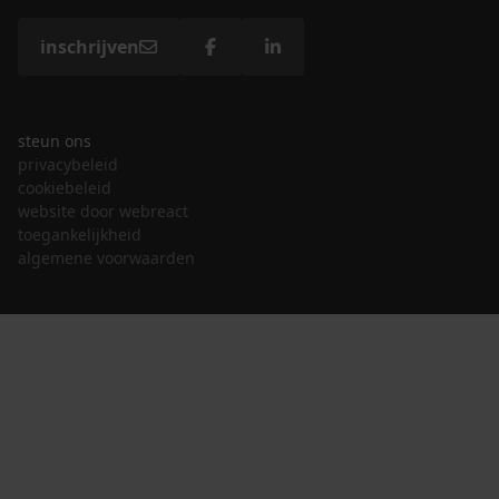
inschrijven
steun ons
privacybeleid
cookiebeleid
website door webreact
toegankelijkheid
algemene voorwaarden