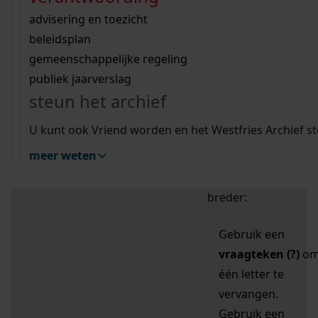
zoektips
Wij helpen u op weg met een aantal zoektips.
bekijk ons geschiedenislokaal
vergunningen
bouwvergunningen
advisering en toezicht
bekijk alle zoektips
beeld en geluid
omgevingsvergunningen
beleidsplan
uitleg nodig?
gemeenschappelijke regeling
publiek jaarverslag
Mijn Studiezaal (inloggen)
Wij helpen u op weg met een aantal zoektips.
steun het archief
bekijk alle zoektips
Door leestekens in
U kunt ook Vriend worden en het Westfries Archief s
uw zoekopdracht te
meer weten
gebruiken, zoekt u
specifieker of juist
breder:
Gebruik een
vraagteken (?)
o
één letter te
vervangen.
Gebruik een