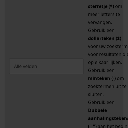
sterretje (*)
om
meer letters te
vervangen.
Gebruik een
dollarteken ($)
voor uw zoekterm
voor resultaten di
op elkaar lijken.
Gebruik een
minteken (-)
om
zoektermen uit te
sluiten.
Gebruik een
Dubbele
aanhalingsteken
(" ")
aan het begin