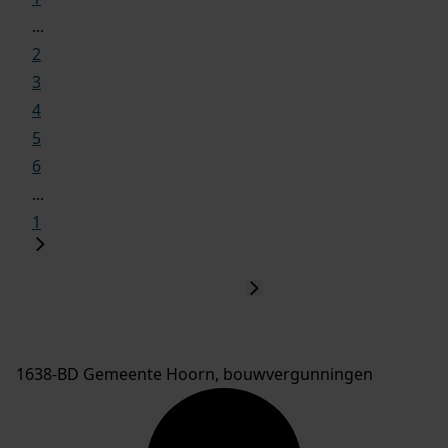
...
2
3
4
5
6
...
1
1638-BD Gemeente Hoorn, bouwvergunningen