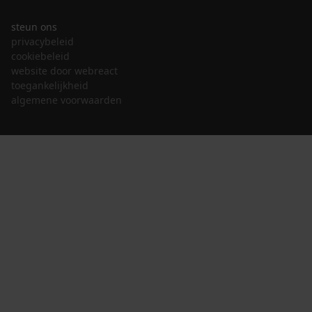
steun ons
privacybeleid
cookiebeleid
website door webreact
toegankelijkheid
algemene voorwaarden