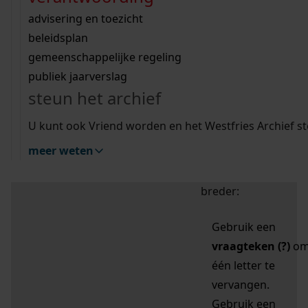
zoektips
Wij helpen u op weg met een aantal zoektips.
bekijk ons geschiedenislokaal
vergunningen
bouwvergunningen
advisering en toezicht
bekijk alle zoektips
beeld en geluid
omgevingsvergunningen
beleidsplan
uitleg nodig?
gemeenschappelijke regeling
publiek jaarverslag
Mijn Studiezaal (inloggen)
Wij helpen u op weg met een aantal zoektips.
steun het archief
bekijk alle zoektips
Door leestekens in
U kunt ook Vriend worden en het Westfries Archief s
uw zoekopdracht te
meer weten
gebruiken, zoekt u
specifieker of juist
breder:
Gebruik een
vraagteken (?)
o
één letter te
vervangen.
Gebruik een