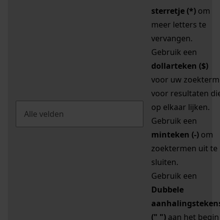
sterretje (*)
om
meer letters te
vervangen.
Gebruik een
dollarteken ($)
voor uw zoekterm
voor resultaten di
op elkaar lijken.
Gebruik een
minteken (-)
om
zoektermen uit te
sluiten.
Gebruik een
Dubbele
aanhalingsteken
(" ")
aan het begin