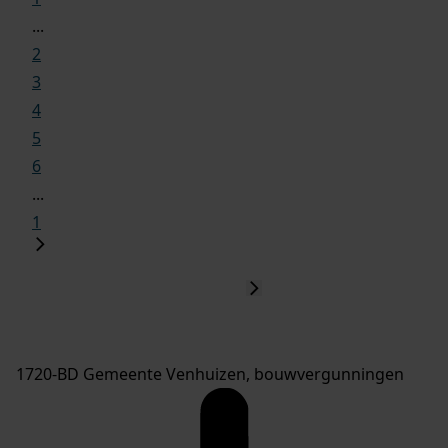
...
2
3
4
5
6
...
1
1720-BD Gemeente Venhuizen, bouwvergunningen