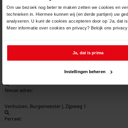
25
Bouwen 3 kV-kast, 1965
Om uw bezoek nog beter te maken zetten we cookies en verg
Datering
:
technieken in. Hiermee kunnen wij (en derde partijen) uw ge
1965
analyseren. U kunt de cookies accepteren door op 'Ja, dat is 
Meer informatie over cookies en privacy? Bekijk ons privac
Beschrijving:
Bouwen 3 kV-kast
Datum vergunning:
Ja, dat is prima
04-08-1965
Adres:
Instellingen beheren
Venhuizen, Burgemeester J. Zijpweg -
Nieuw adres:
Venhuizen, Burgemeester J. Zijpweg 1
Perceel: