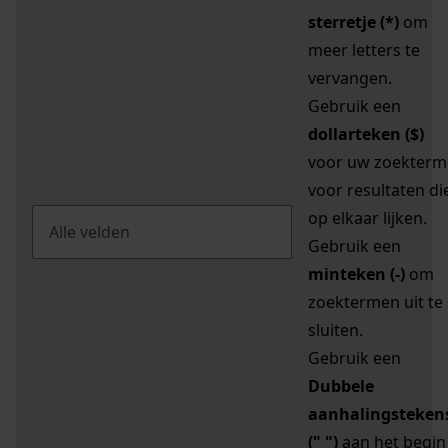
sterretje (*)
om
meer letters te
vervangen.
Gebruik een
dollarteken ($)
voor uw zoekterm
voor resultaten di
op elkaar lijken.
Gebruik een
minteken (-)
om
zoektermen uit te
sluiten.
Gebruik een
Dubbele
aanhalingsteken
(" ")
aan het begin