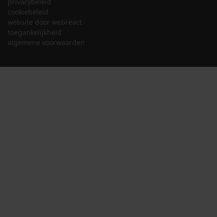
privacybeleid
cookiebeleid
website door webreact
toegankelijkheid
algemene voorwaarden