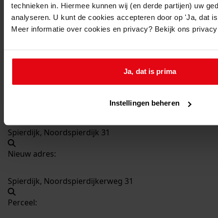
technieken in. Hiermee kunnen wij (en derde partijen) uw ge
1274
Bouwen van een tuinmuur, 05-12-1978
analyseren. U kunt de cookies accepteren door op 'Ja, dat is 
Datering
:
Meer informatie over cookies en privacy? Bekijk ons privac
05-12-1978
Beschrijving:
Bouwen van een tuinmuur
Ja, dat is prima
Datum vergunning:
05-12-1978
Instellingen beheren
Adres:
Spierdijk, Noordspierdijk 31
Nieuw adres:
Spierdijk, Noordspierdijkerweg 31
Perceel: