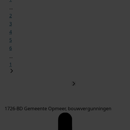
...
2
3
4
5
6
...
1
1726-BD Gemeente Opmeer, bouwvergunningen