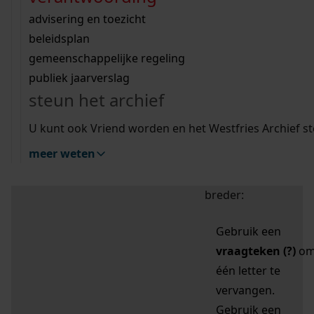
zoektips
Wij helpen u op weg met een aantal zoektips.
bekijk ons geschiedenislokaal
vergunningen
bouwvergunningen
advisering en toezicht
bekijk alle zoektips
beeld en geluid
omgevingsvergunningen
beleidsplan
uitleg nodig?
gemeenschappelijke regeling
publiek jaarverslag
Mijn Studiezaal (inloggen)
Wij helpen u op weg met een aantal zoektips.
steun het archief
bekijk alle zoektips
Door leestekens in
U kunt ook Vriend worden en het Westfries Archief s
uw zoekopdracht te
meer weten
gebruiken, zoekt u
specifieker of juist
breder:
Gebruik een
vraagteken (?)
o
één letter te
vervangen.
Gebruik een