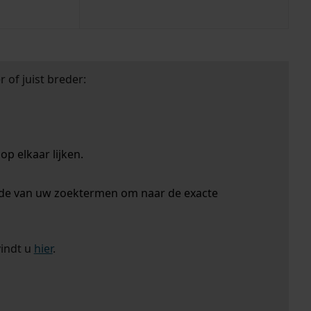
 of juist breder:
p elkaar lijken.
nde van uw zoektermen om naar de exacte
vindt u
hier
.