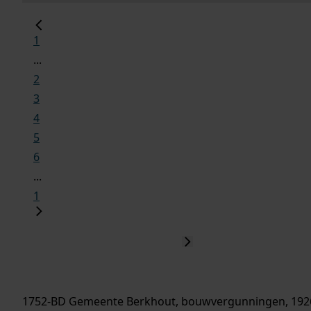
1
...
2
3
4
5
6
...
1
1752-BD Gemeente Berkhout, bouwvergunningen, 192