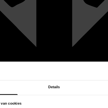
Details
 van cookies