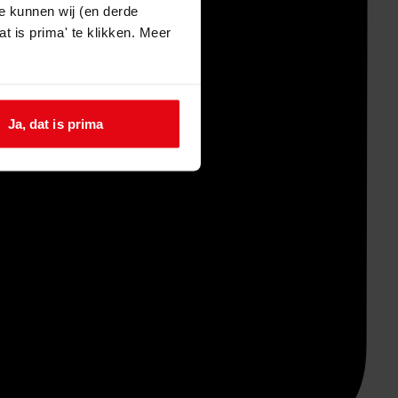
e kunnen wij (en derde
t is prima' te klikken. Meer
Ja, dat is prima