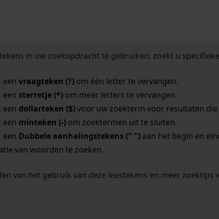
tekens in uw zoekopdracht te gebruiken, zoekt u specifieker
k een
vraagteken (?)
om één letter te vervangen.
k een
sterretje (*)
om meer letters te vervangen.
k een
dollarteken ($)
voor uw zoekterm voor resultaten die o
k een
minteken (-)
om zoektermen uit te sluiten.
k een
Dubbele aanhalingstekens (" ")
aan het begin en ei
tie van woorden te zoeken.
en van het gebruik van deze leestekens en meer zoektips 