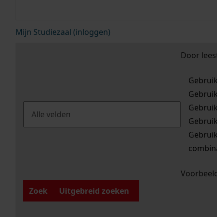
Mijn Studiezaal (inloggen)
Door lees
Gebrui
Gebrui
Gebrui
Gebrui
Gebrui
combina
Voorbeeld
Zoek
Uitgebreid zoeken