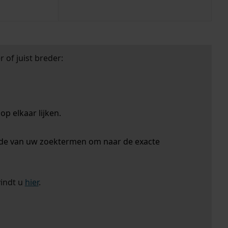
 of juist breder:
p elkaar lijken.
nde van uw zoektermen om naar de exacte
vindt u
hier
.