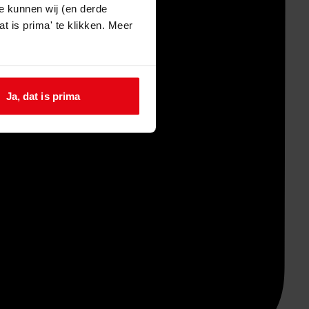
e kunnen wij (en derde
t is prima' te klikken. Meer
Ja, dat is prima