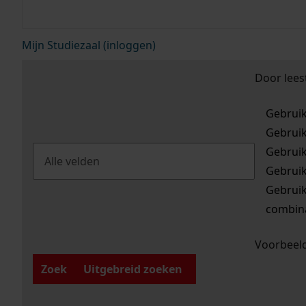
Mijn Studiezaal (inloggen)
Door lees
Gebrui
Gebrui
Gebrui
Gebrui
Gebrui
combina
Voorbeeld
Zoek
Uitgebreid zoeken