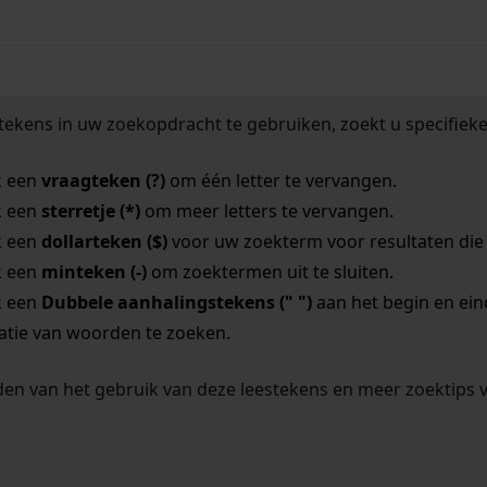
tekens in uw zoekopdracht te gebruiken, zoekt u specifieker
k een
vraagteken (?)
om één letter te vervangen.
k een
sterretje (*)
om meer letters te vervangen.
k een
dollarteken ($)
voor uw zoekterm voor resultaten die o
k een
minteken (-)
om zoektermen uit te sluiten.
k een
Dubbele aanhalingstekens (" ")
aan het begin en ei
tie van woorden te zoeken.
en van het gebruik van deze leestekens en meer zoektips 