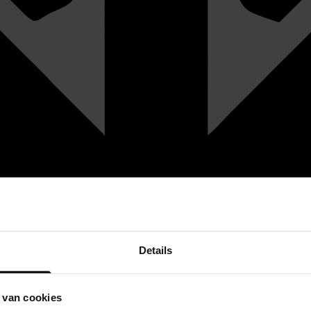
Details
 van cookies