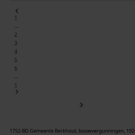
1
...
2
3
4
5
6
...
1
1752-BD Gemeente Berkhout, bouwvergunningen, 192