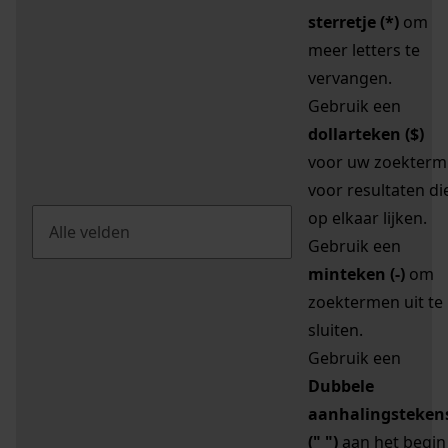
sterretje (*)
om
meer letters te
vervangen.
Gebruik een
dollarteken ($)
voor uw zoekterm
voor resultaten di
op elkaar lijken.
Gebruik een
minteken (-)
om
zoektermen uit te
sluiten.
Gebruik een
Dubbele
aanhalingsteken
(" ")
aan het begin