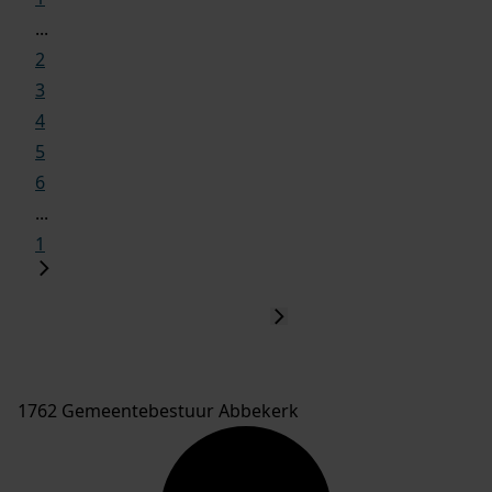
...
2
3
4
5
6
...
1
1762 Gemeentebestuur Abbekerk