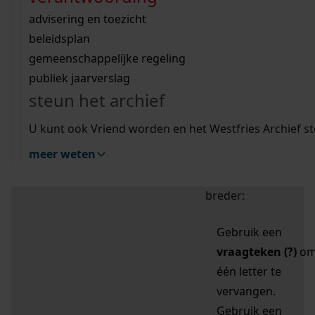
zoektips
Wij helpen u op weg met een aantal zoektips.
bekijk ons geschiedenislokaal
vergunningen
bouwvergunningen
advisering en toezicht
bekijk alle zoektips
beeld en geluid
omgevingsvergunningen
beleidsplan
uitleg nodig?
gemeenschappelijke regeling
publiek jaarverslag
Mijn Studiezaal (inloggen)
Wij helpen u op weg met een aantal zoektips.
steun het archief
bekijk alle zoektips
Door leestekens in
U kunt ook Vriend worden en het Westfries Archief s
uw zoekopdracht te
meer weten
gebruiken, zoekt u
specifieker of juist
breder:
Gebruik een
vraagteken (?)
o
één letter te
vervangen.
Gebruik een