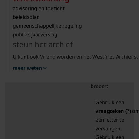
zoektips
Wij helpen u op weg met een aantal zoektips.
bekijk ons geschiedenislokaal
vergunningen
bouwvergunningen
advisering en toezicht
bekijk alle zoektips
beeld en geluid
omgevingsvergunningen
beleidsplan
uitleg nodig?
gemeenschappelijke regeling
publiek jaarverslag
Mijn Studiezaal (inloggen)
Wij helpen u op weg met een aantal zoektips.
steun het archief
bekijk alle zoektips
Door leestekens in
U kunt ook Vriend worden en het Westfries Archief s
uw zoekopdracht te
meer weten
gebruiken, zoekt u
specifieker of juist
breder:
Gebruik een
vraagteken (?)
o
één letter te
vervangen.
Gebruik een