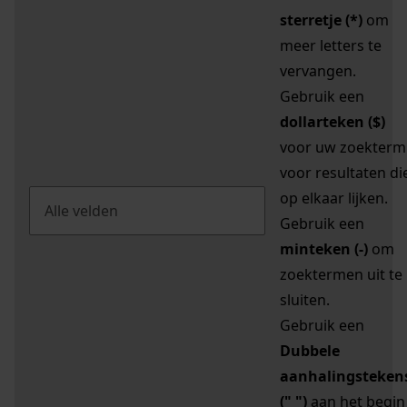
sterretje (*)
om
meer letters te
vervangen.
Gebruik een
dollarteken ($)
voor uw zoekterm
voor resultaten di
op elkaar lijken.
Gebruik een
minteken (-)
om
zoektermen uit te
sluiten.
Gebruik een
Dubbele
aanhalingsteken
(" ")
aan het begin