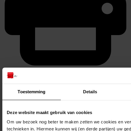
Printen
duurzaam webadres
Toestemming
Details
Inventaris
Deze website maakt gebruik van cookies
Om uw bezoek nog beter te maken zetten we cookies en verg
613
Plaatsen van een broeikas, 1953-1953
technieken in. Hiermee kunnen wij (en derde partijen) uw ge