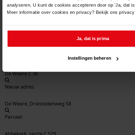
analyseren. U kunt de cookies accepteren door op 'Ja, dat is 
Datering
:
Meer informatie over cookies en privacy? Bekijk ons privac
1953-1953
Beschrijving:
Plaatsen van een broeikas
Ja, dat is prima
Datum vergunning:
08-07-1953
Adres:
Instellingen beheren
De Weere C 36
Nieuw adres:
De Weere, Driestedenweg 58
Perceel:
Abbekerk, sectie C 529