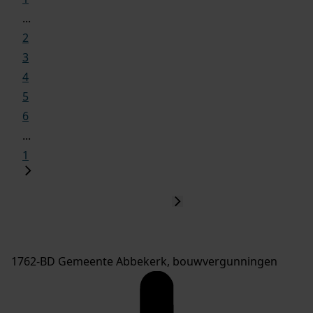
...
2
3
4
5
6
...
1
1762-BD Gemeente Abbekerk, bouwvergunningen