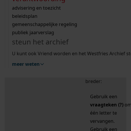
zoektips
Wij helpen u op weg met een aantal zoektips.
bekijk ons geschiedenislokaal
vergunningen
bouwvergunningen
advisering en toezicht
bekijk alle zoektips
beeld en geluid
omgevingsvergunningen
beleidsplan
uitleg nodig?
gemeenschappelijke regeling
publiek jaarverslag
Mijn Studiezaal (inloggen)
Wij helpen u op weg met een aantal zoektips.
steun het archief
bekijk alle zoektips
Door leestekens in
U kunt ook Vriend worden en het Westfries Archief s
uw zoekopdracht te
meer weten
gebruiken, zoekt u
specifieker of juist
breder:
Gebruik een
vraagteken (?)
o
één letter te
vervangen.
Gebruik een