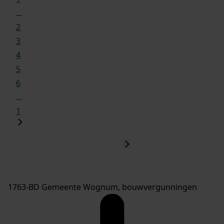
...
2
3
4
5
6
...
1
1763-BD Gemeente Wognum, bouwvergunningen