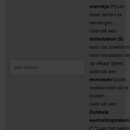
sterretje (*)
om
meer letters te
vervangen.
Gebruik een
dollarteken ($)
voor uw zoekterm
voor resultaten di
op elkaar lijken.
Gebruik een
minteken (-)
om
zoektermen uit te
sluiten.
Gebruik een
Dubbele
aanhalingsteken
(" ")
aan het begin