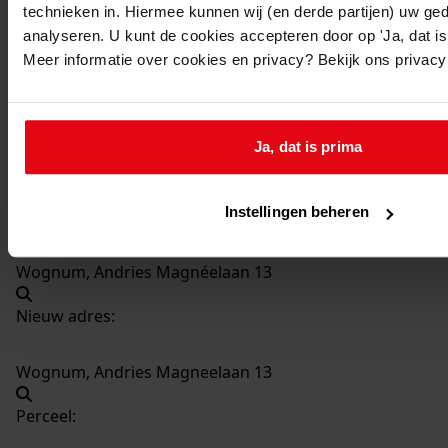
technieken in. Hiermee kunnen wij (en derde partijen) uw ge
1125
Vergroten keuken, 1974
analyseren. U kunt de cookies accepteren door op 'Ja, dat is 
Datering
:
Meer informatie over cookies en privacy? Bekijk ons privac
1974
Beschrijving:
Vergroten keuken
Ja, dat is prima
Datum vergunning:
05-07-1974
Instellingen beheren
Adres:
Wognum, Andries Magnéelaan 13
Nieuw adres:
Wognum, Andries Magneelaan 13
Perceel: