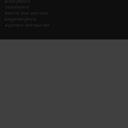
privacybeleid
cookiebeleid
website door webreact
toegankelijkheid
algemene voorwaarden