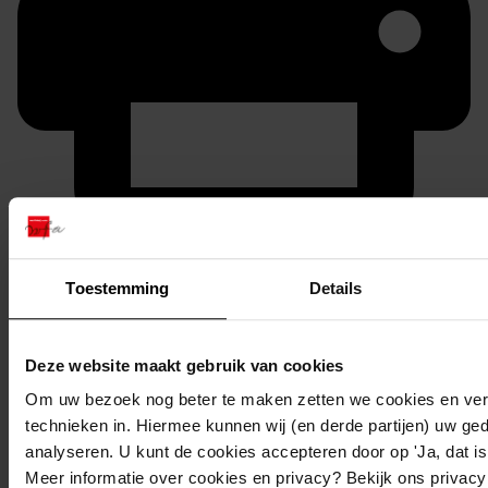
Printen
duurzaam webadres
Toestemming
Details
Deze website maakt gebruik van cookies
Om uw bezoek nog beter te maken zetten we cookies en verg
Inventaris
technieken in. Hiermee kunnen wij (en derde partijen) uw ge
06. Nummers 251 tot en met 300
analyseren. U kunt de cookies accepteren door op 'Ja, dat is 
Meer informatie over cookies en privacy? Bekijk ons privac