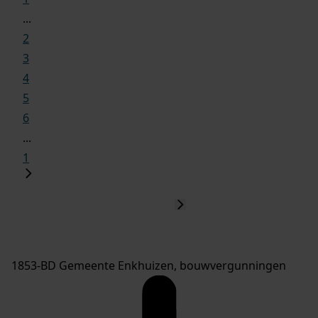
...
2
3
4
5
6
...
1
1853-BD Gemeente Enkhuizen, bouwvergunningen