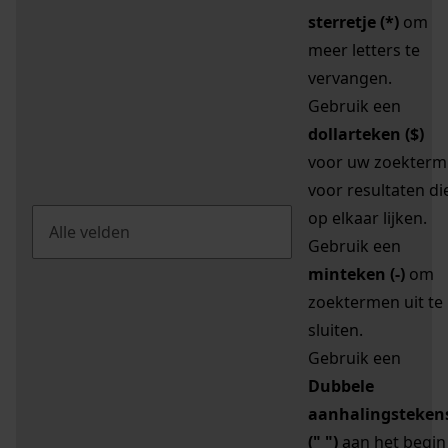
sterretje (*)
om
meer letters te
vervangen.
Gebruik een
dollarteken ($)
voor uw zoekterm
voor resultaten di
op elkaar lijken.
Gebruik een
minteken (-)
om
zoektermen uit te
sluiten.
Gebruik een
Dubbele
aanhalingsteken
(" ")
aan het begin