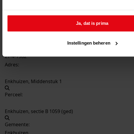
291
Plaatsen van een berging, 27-4-1982
Datering
:
27-4-1982
Ja, dat is prima
Beschrijving:
Plaatsen van een berging
Instellingen beheren
Datum vergunning:
27-4-1982
Adres:
Enkhuizen, Middenstuk 1
Perceel:
Enkhuizen, sectie B 1059 (ged)
Gemeente:
Enkhuizen