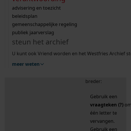
zoektips
Wij helpen u op weg met een aantal zoektips.
bekijk ons geschiedenislokaal
vergunningen
bouwvergunningen
advisering en toezicht
bekijk alle zoektips
beeld en geluid
omgevingsvergunningen
beleidsplan
uitleg nodig?
gemeenschappelijke regeling
publiek jaarverslag
Mijn Studiezaal (inloggen)
Wij helpen u op weg met een aantal zoektips.
steun het archief
bekijk alle zoektips
Door leestekens in
U kunt ook Vriend worden en het Westfries Archief s
uw zoekopdracht te
meer weten
gebruiken, zoekt u
specifieker of juist
breder:
Gebruik een
vraagteken (?)
o
één letter te
vervangen.
Gebruik een