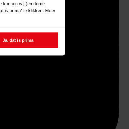
e kunnen wij (en derde
t is prima' te klikken. Meer
Ja, dat is prima