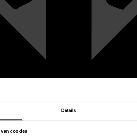
Details
 van cookies