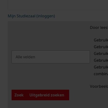
Mijn Studiezaal (inloggen)
Door lees
Gebrui
Gebrui
Gebrui
Gebrui
Gebrui
combina
Voorbeeld
Zoek
Uitgebreid zoeken