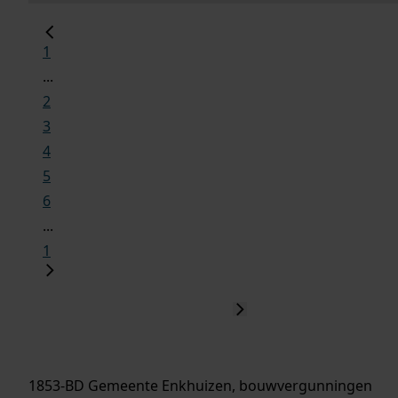
1
...
2
3
4
5
6
...
1
1853-BD Gemeente Enkhuizen, bouwvergunningen