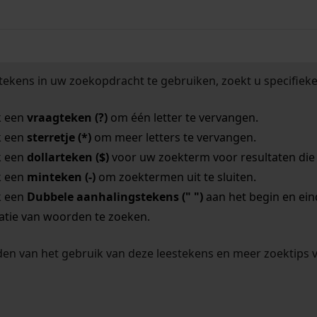
tekens in uw zoekopdracht te gebruiken, zoekt u specifieker
k een
vraagteken (?)
om één letter te vervangen.
k een
sterretje (*)
om meer letters te vervangen.
k een
dollarteken ($)
voor uw zoekterm voor resultaten die o
k een
minteken (-)
om zoektermen uit te sluiten.
k een
Dubbele aanhalingstekens (" ")
aan het begin en ei
tie van woorden te zoeken.
en van het gebruik van deze leestekens en meer zoektips 