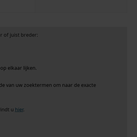
 of juist breder:
p elkaar lijken.
nde van uw zoektermen om naar de exacte
vindt u
hier
.