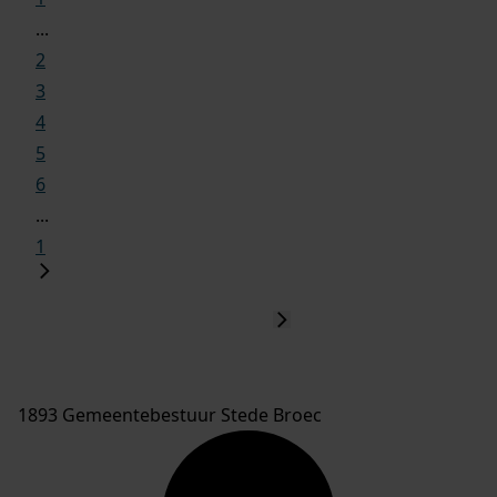
...
2
3
4
5
6
...
1
1893 Gemeentebestuur Stede Broec