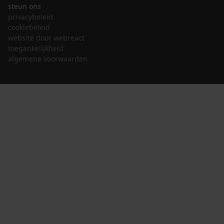
steun ons
privacybeleid
cookiebeleid
website door webreact
toegankelijkheid
algemene voorwaarden