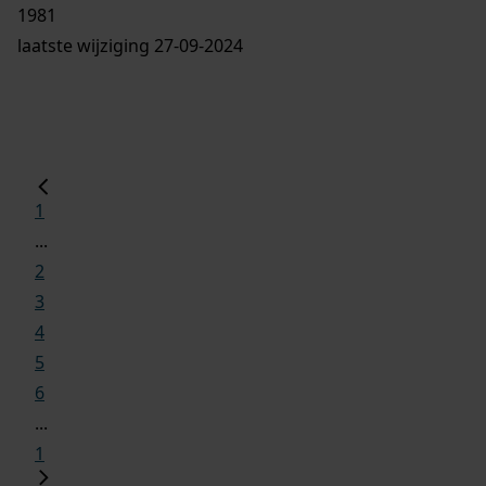
1981
laatste wijziging 27-09-2024
1
...
2
3
4
5
6
...
1