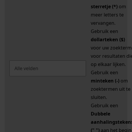
sterretje (*)
om
meer letters te
vervangen.
Gebruik een
dollarteken ($)
voor uw zoekterm
voor resultaten di
op elkaar lijken.
Gebruik een
minteken (-)
om
zoektermen uit te
sluiten.
Gebruik een
Dubbele
aanhalingsteken
(" ")
aan het begin