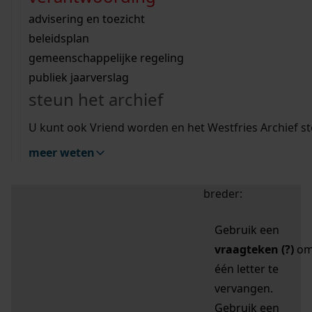
zoektips
Wij helpen u op weg met een aantal zoektips.
bekijk ons geschiedenislokaal
vergunningen
bouwvergunningen
advisering en toezicht
bekijk alle zoektips
beeld en geluid
omgevingsvergunningen
beleidsplan
uitleg nodig?
gemeenschappelijke regeling
publiek jaarverslag
Mijn Studiezaal (inloggen)
Wij helpen u op weg met een aantal zoektips.
steun het archief
bekijk alle zoektips
Door leestekens in
U kunt ook Vriend worden en het Westfries Archief s
uw zoekopdracht te
meer weten
gebruiken, zoekt u
specifieker of juist
breder:
Gebruik een
vraagteken (?)
o
één letter te
vervangen.
Gebruik een