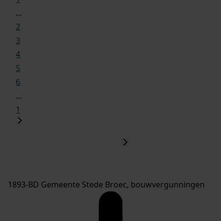
...
2
3
4
5
6
...
1
1893-BD Gemeente Stede Broec, bouwvergunningen