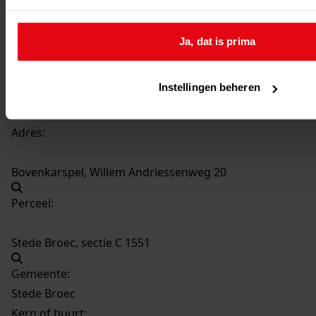
Datering
:
1982
Ja, dat is prima
Beschrijving:
Plaatsen van een kap op de garage
Instellingen beheren
Datum vergunning:
25-08-1982
Adres:
Bovenkarspel, Willem Andriessenweg 20
Perceel:
Stede Broec, sectie C 1551
Gemeente:
Stede Broec
Kern of buurt: