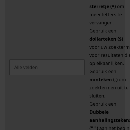
sterretje (*)
om
meer letters te
vervangen.
Gebruik een
dollarteken ($)
voor uw zoekterm
voor resultaten di
op elkaar lijken.
Gebruik een
minteken (-)
om
zoektermen uit te
sluiten.
Gebruik een
Dubbele
aanhalingsteken
(" ")
aan het begin