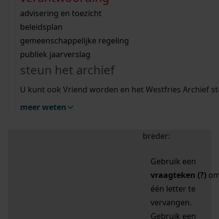
zoektips
Wij helpen u op weg met een aantal zoektips.
bekijk ons geschiedenislokaal
vergunningen
bouwvergunningen
advisering en toezicht
bekijk alle zoektips
beeld en geluid
omgevingsvergunningen
beleidsplan
uitleg nodig?
gemeenschappelijke regeling
publiek jaarverslag
Mijn Studiezaal (inloggen)
Wij helpen u op weg met een aantal zoektips.
steun het archief
bekijk alle zoektips
Door leestekens in
U kunt ook Vriend worden en het Westfries Archief s
uw zoekopdracht te
meer weten
gebruiken, zoekt u
specifieker of juist
breder:
Gebruik een
vraagteken (?)
o
één letter te
vervangen.
Gebruik een