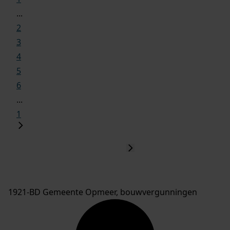
...
2
3
4
5
6
...
1
1921-BD Gemeente Opmeer, bouwvergunningen