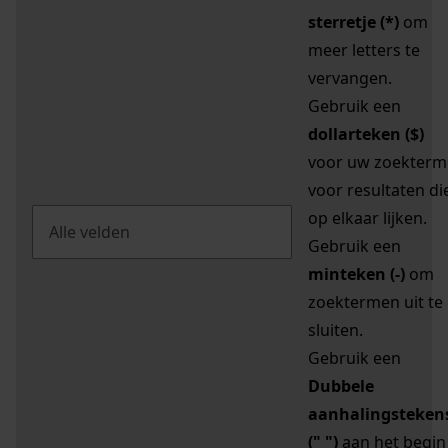
sterretje (*)
om
meer letters te
vervangen.
Gebruik een
dollarteken ($)
voor uw zoekterm
voor resultaten di
op elkaar lijken.
Gebruik een
minteken (-)
om
zoektermen uit te
sluiten.
Gebruik een
Dubbele
aanhalingsteken
(" ")
aan het begin