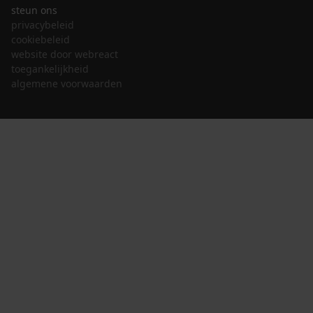
steun ons
privacybeleid
cookiebeleid
website door webreact
toegankelijkheid
algemene voorwaarden