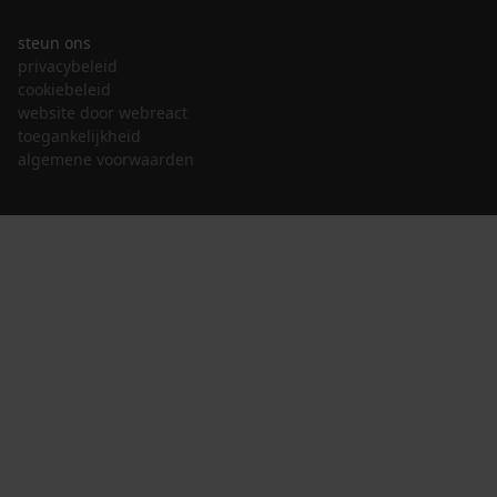
steun ons
privacybeleid
cookiebeleid
website door webreact
toegankelijkheid
algemene voorwaarden