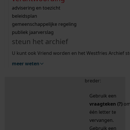
zoektips
Wij helpen u op weg met een aantal zoektips.
bekijk ons geschiedenislokaal
vergunningen
bouwvergunningen
advisering en toezicht
bekijk alle zoektips
beeld en geluid
omgevingsvergunningen
beleidsplan
uitleg nodig?
gemeenschappelijke regeling
publiek jaarverslag
Mijn Studiezaal (inloggen)
Wij helpen u op weg met een aantal zoektips.
steun het archief
bekijk alle zoektips
Door leestekens in
U kunt ook Vriend worden en het Westfries Archief s
uw zoekopdracht te
meer weten
gebruiken, zoekt u
specifieker of juist
breder:
Gebruik een
vraagteken (?)
o
één letter te
vervangen.
Gebruik een