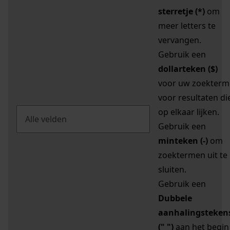
sterretje (*)
om
meer letters te
vervangen.
Gebruik een
dollarteken ($)
voor uw zoekterm
voor resultaten di
op elkaar lijken.
Gebruik een
minteken (-)
om
zoektermen uit te
sluiten.
Gebruik een
Dubbele
aanhalingsteken
(" ")
aan het begin