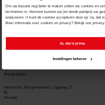
278
Slopen woning, 2001
Om uw bezoek nog beter te maken zetten we cookies en verg
Datering
:
technieken in. Hiermee kunnen wij (en derde partijen) uw ge
2001
analyseren. U kunt de cookies accepteren door op 'Ja, dat is 
Meer informatie over cookies en privacy? Bekijk ons privac
Beschrijving:
Slopen woning
Datum vergunning:
Ja, dat is prima
01-05-2000
Adres:
Instellingen beheren
Venhuizen, Burgemeester J. Zijpweg 21
Nieuw adres:
Venhuizen, Burgemeester J. Zijpweg 21
Perceel: