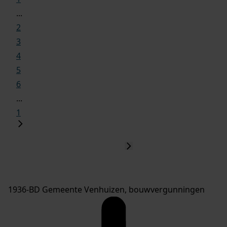
...
2
3
4
5
6
...
1
1936-BD Gemeente Venhuizen, bouwvergunningen