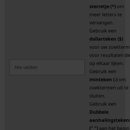
sterretje (*)
om
meer letters te
vervangen.
Gebruik een
dollarteken ($)
voor uw zoekterm
voor resultaten di
op elkaar lijken.
Gebruik een
minteken (-)
om
zoektermen uit te
sluiten.
Gebruik een
Dubbele
aanhalingsteken
(" ")
aan het begin