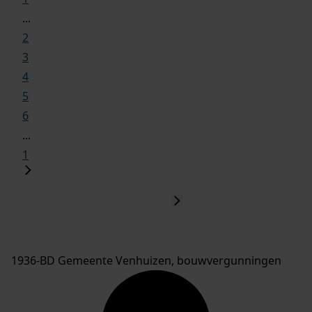
...
2
3
4
5
6
...
1
1936-BD Gemeente Venhuizen, bouwvergunningen