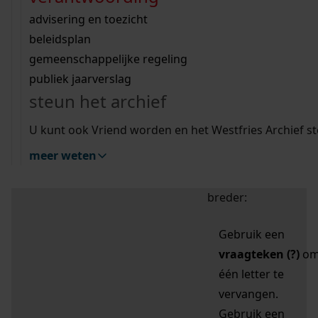
zoektips
Wij helpen u op weg met een aantal zoektips.
bekijk ons geschiedenislokaal
vergunningen
bouwvergunningen
advisering en toezicht
bekijk alle zoektips
beeld en geluid
omgevingsvergunningen
beleidsplan
uitleg nodig?
gemeenschappelijke regeling
publiek jaarverslag
Mijn Studiezaal (inloggen)
Wij helpen u op weg met een aantal zoektips.
steun het archief
bekijk alle zoektips
Door leestekens in
U kunt ook Vriend worden en het Westfries Archief s
uw zoekopdracht te
meer weten
gebruiken, zoekt u
specifieker of juist
breder:
Gebruik een
vraagteken (?)
o
één letter te
vervangen.
Gebruik een