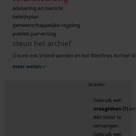
zoektips
Wij helpen u op weg met een aantal zoektips.
bekijk ons geschiedenislokaal
vergunningen
bouwvergunningen
advisering en toezicht
bekijk alle zoektips
beeld en geluid
omgevingsvergunningen
beleidsplan
uitleg nodig?
gemeenschappelijke regeling
publiek jaarverslag
Mijn Studiezaal (inloggen)
Wij helpen u op weg met een aantal zoektips.
steun het archief
bekijk alle zoektips
Door leestekens in
U kunt ook Vriend worden en het Westfries Archief s
uw zoekopdracht te
meer weten
gebruiken, zoekt u
specifieker of juist
breder:
Gebruik een
vraagteken (?)
o
één letter te
vervangen.
Gebruik een