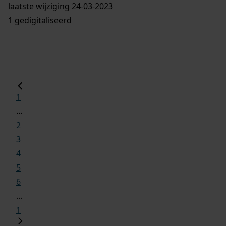
laatste wijziging 24-03-2023
1 gedigitaliseerd
1
...
2
3
4
5
6
...
1