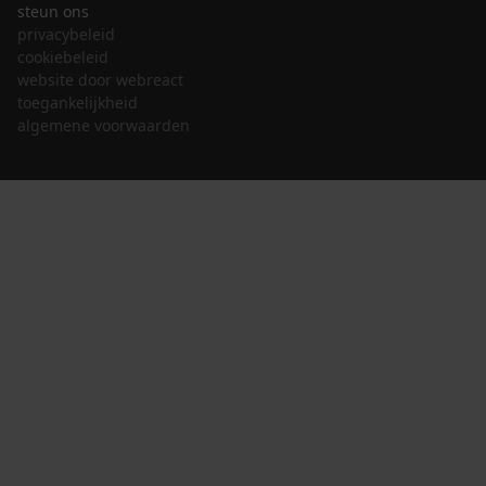
steun ons
privacybeleid
cookiebeleid
website door webreact
toegankelijkheid
algemene voorwaarden