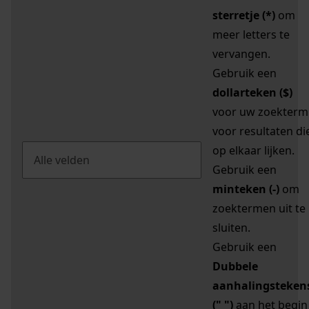
sterretje (*)
om
meer letters te
vervangen.
Gebruik een
dollarteken ($)
voor uw zoekterm
voor resultaten di
op elkaar lijken.
Gebruik een
minteken (-)
om
zoektermen uit te
sluiten.
Gebruik een
Dubbele
aanhalingsteken
(" ")
aan het begin