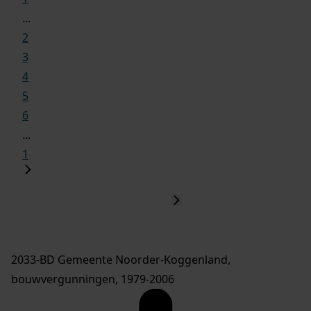
...
2
3
4
5
6
...
1
2033-BD Gemeente Noorder-Koggenland,
bouwvergunningen, 1979-2006