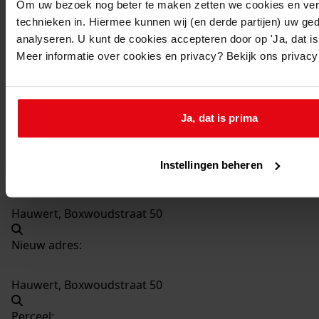
Om uw bezoek nog beter te maken zetten we cookies en verg
technieken in. Hiermee kunnen wij (en derde partijen) uw ge
3241
Plaatsen van dakkapel, 1988-1989
analyseren. U kunt de cookies accepteren door op 'Ja, dat is 
Datering
:
Meer informatie over cookies en privacy? Bekijk ons privac
1988-1989
Beschrijving:
Plaatsen van dakkapel
Ja, dat is prima
Datum vergunning:
13-12-1988
Instellingen beheren
Adres:
Hauwert, Boxwoudstraat 50
Nieuw adres:
Hauwert, Boxwoudstraat 50
Perceel: