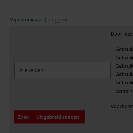
Mijn Studiezaal (inloggen)
Door lees
Gebrui
Gebrui
Gebrui
Gebrui
Gebrui
combina
Voorbeeld
Zoek
Uitgebreid zoeken