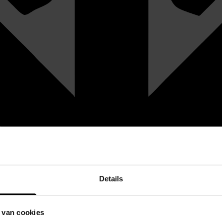
Details
 van cookies