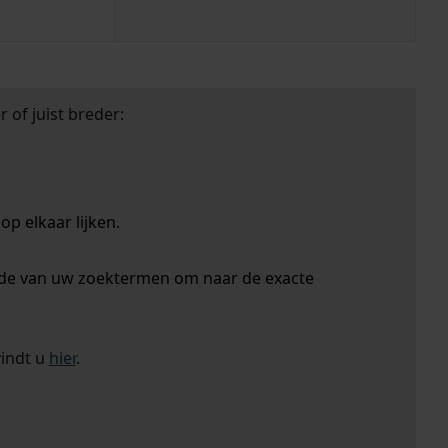
 of juist breder:
p elkaar lijken.
nde van uw zoektermen om naar de exacte
vindt u
hier
.