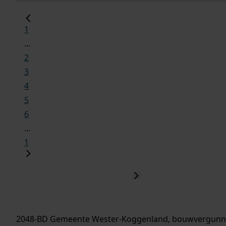
1
...
2
3
4
5
6
...
1
2048-BD Gemeente Wester-Koggenland, bouwvergunn