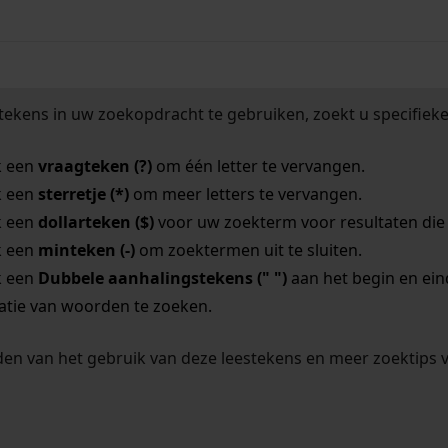
tekens in uw zoekopdracht te gebruiken, zoekt u specifieker
k een
vraagteken (?)
om één letter te vervangen.
k een
sterretje (*)
om meer letters te vervangen.
k een
dollarteken ($)
voor uw zoekterm voor resultaten die o
k een
minteken (-)
om zoektermen uit te sluiten.
k een
Dubbele aanhalingstekens (" ")
aan het begin en ei
tie van woorden te zoeken.
en van het gebruik van deze leestekens en meer zoektips 