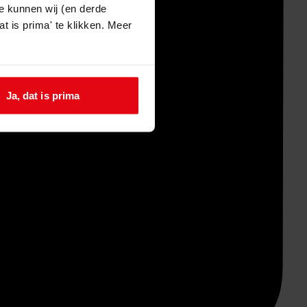
e kunnen wij (en derde
t is prima' te klikken. Meer
Ja, dat is prima