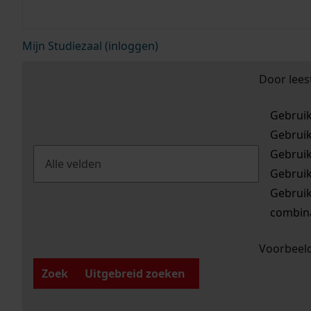
Mijn Studiezaal (inloggen)
Door lees
Gebrui
Gebrui
Gebrui
Gebrui
Gebrui
combina
Voorbeeld
Zoek
Uitgebreid zoeken