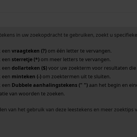
tekens in uw zoekopdracht te gebruiken, zoekt u specifieker
k een
vraagteken (?)
om één letter te vervangen.
k een
sterretje (*)
om meer letters te vervangen.
k een
dollarteken ($)
voor uw zoekterm voor resultaten die o
k een
minteken (-)
om zoektermen uit te sluiten.
k een
Dubbele aanhalingstekens (" ")
aan het begin en ei
tie van woorden te zoeken.
en van het gebruik van deze leestekens en meer zoektips 