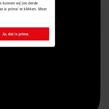
e kunnen wij (en derde
t is prima' te klikken. Meer
Ja, dat is prima