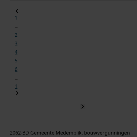
1
...
2
3
4
5
6
...
1
2062-BD Gemeente Medemblik, bouwvergunningen