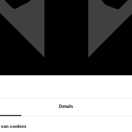
Details
 van cookies