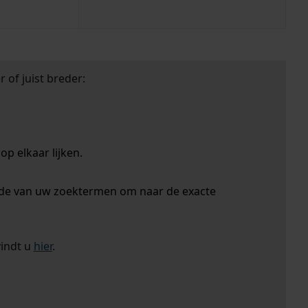
 of juist breder:
p elkaar lijken.
nde van uw zoektermen om naar de exacte
vindt u
hier
.