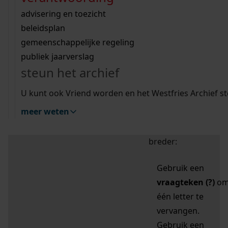
zoektips
Wij helpen u op weg met een aantal zoektips.
bekijk ons geschiedenislokaal
vergunningen
bouwvergunningen
advisering en toezicht
bekijk alle zoektips
beeld en geluid
omgevingsvergunningen
beleidsplan
uitleg nodig?
gemeenschappelijke regeling
publiek jaarverslag
Mijn Studiezaal (inloggen)
Wij helpen u op weg met een aantal zoektips.
steun het archief
bekijk alle zoektips
Door leestekens in
U kunt ook Vriend worden en het Westfries Archief s
uw zoekopdracht te
meer weten
gebruiken, zoekt u
specifieker of juist
breder:
Gebruik een
vraagteken (?)
o
één letter te
vervangen.
Gebruik een