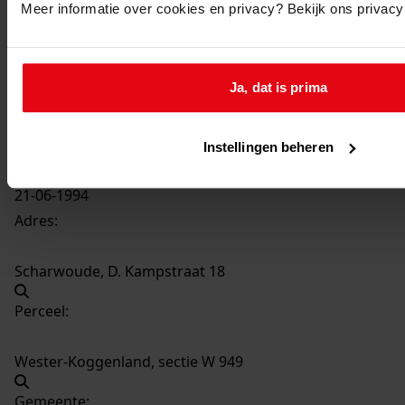
Meer informatie over cookies en privacy? Bekijk ons privac
1000
het vergroten van de woning, 1994
Datering
:
Ja, dat is prima
1994
Beschrijving:
het vergroten van de woning
Instellingen beheren
Datum vergunning:
21-06-1994
Adres:
Scharwoude, D. Kampstraat 18
Perceel:
Wester-Koggenland, sectie W 949
Gemeente: