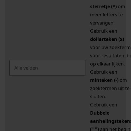
sterretje (*)
om
meer letters te
vervangen.
Gebruik een
dollarteken ($)
voor uw zoekterm
voor resultaten di
op elkaar lijken.
Gebruik een
minteken (-)
om
zoektermen uit te
sluiten.
Gebruik een
Dubbele
aanhalingsteken
(" ")
aan het begin