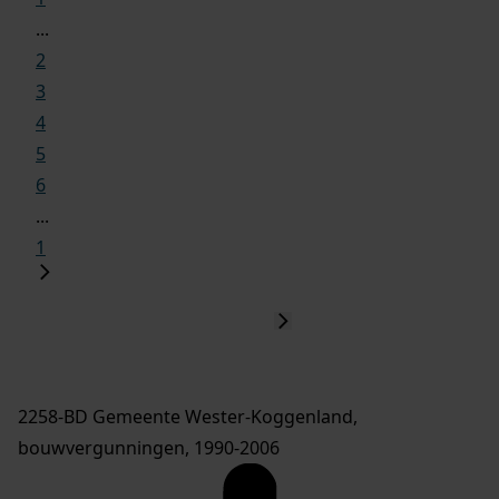
...
2
3
4
5
6
...
1
2258-BD Gemeente Wester-Koggenland,
bouwvergunningen, 1990-2006