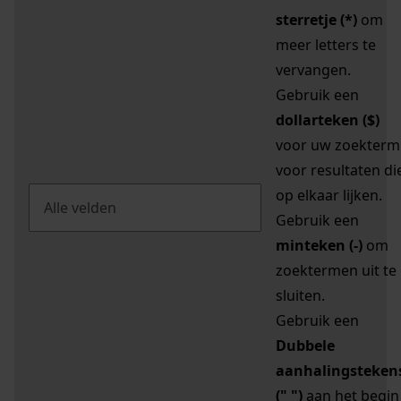
sterretje (*)
om
meer letters te
vervangen.
Gebruik een
dollarteken ($)
voor uw zoekterm
voor resultaten di
op elkaar lijken.
Gebruik een
minteken (-)
om
zoektermen uit te
sluiten.
Gebruik een
Dubbele
aanhalingsteken
(" ")
aan het begin