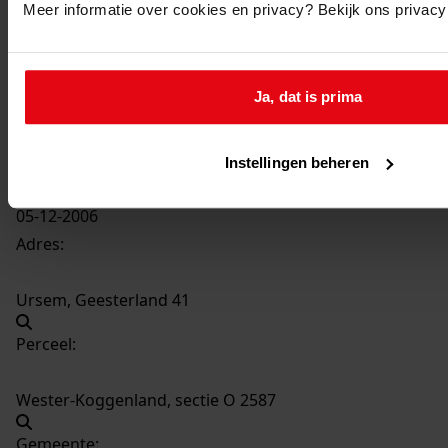
Meer informatie over cookies en privacy? Bekijk ons privac
3910
het uitbreiden van de woning, 2006
Datering
:
Ja, dat is prima
2006
Beschrijving:
het uitbreiden van de woning
Instellingen beheren
Datum vergunning:
05-12-2006
Adres:
Ursem, Geesterland 41
Perceel:
Wester-Koggenland, sectie O 2587
Gemeente: