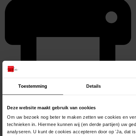
Printen
Toestemming
Details
duurzaam webadres
Deze website maakt gebruik van cookies
Om uw bezoek nog beter te maken zetten we cookies en verg
Inventaris
technieken in. Hiermee kunnen wij (en derde partijen) uw ge
analyseren. U kunt de cookies accepteren door op 'Ja, dat is 
Nummers 3901 tot en met 4000