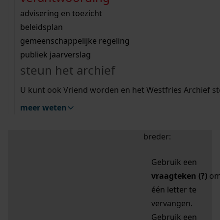
zoektips
Wij helpen u op weg met een aantal zoektips.
bekijk ons geschiedenislokaal
vergunningen
bouwvergunningen
advisering en toezicht
bekijk alle zoektips
beeld en geluid
omgevingsvergunningen
beleidsplan
uitleg nodig?
gemeenschappelijke regeling
publiek jaarverslag
Mijn Studiezaal (inloggen)
Wij helpen u op weg met een aantal zoektips.
steun het archief
bekijk alle zoektips
Door leestekens in
U kunt ook Vriend worden en het Westfries Archief s
uw zoekopdracht te
meer weten
gebruiken, zoekt u
specifieker of juist
breder:
Gebruik een
vraagteken (?)
o
één letter te
vervangen.
Gebruik een